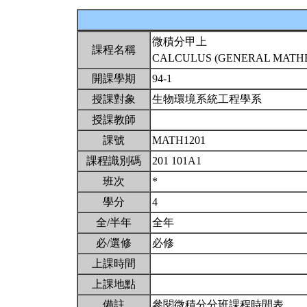
微積分甲上
課程名稱
CALCULUS (GENERAL MATHEM
開課學期
94-1
授課對象
生物環境系統工程學系
授課教師
課號
MATH1201
課程識別碼
201 101A1
班次
*
學分
4
全/半年
全年
必/選修
必修
上課時間
上課地點
備註
參閱微積分分班課程時間表