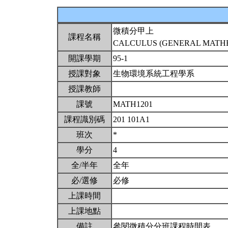
微積分甲上
課程名稱
CALCULUS (GENERAL MATHEM
開課學期
95-1
授課對象
生物環境系統工程學系
授課教師
課號
MATH1201
課程識別碼
201 101A1
班次
*
學分
4
全/半年
全年
必/選修
必修
上課時間
上課地點
備註
參閱微積分分班課程時間表