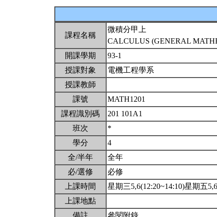
微積分甲上
課程名稱
CALCULUS (GENERAL MATHEM
開課學期
93-1
授課對象
電機工程學系
授課教師
課號
MATH1201
課程識別碼
201 101A1
班次
*
學分
4
全/半年
全年
必/選修
必修
上課時間
星期三5,6(12:20~14:10)星期五5,6(
上課地點
備註
參閱附錄