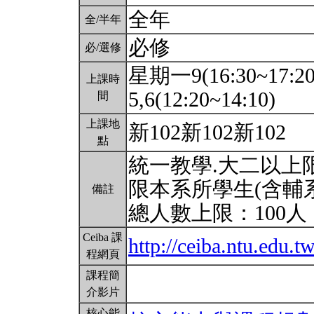
全年
全/半年
必修
必/選修
星期一9(16:30~17:2
上課時
5,6(12:20~14:10)
間
上課地
新102新102新102
點
統一教學.大二以上限
限本系所學生(含輔
備註
總人數上限：100人
Ceiba 課
http://ceiba.ntu.edu.
程網頁
課程簡
介影片
核心能