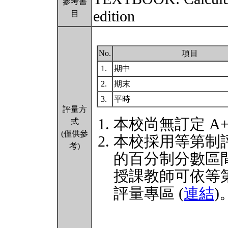
參考書
edition
目
No.
項目
1.
期中
2.
期末
3.
平時
評量方
本校尚無訂定 A
式
(僅供參
本校採用等第制
考)
的百分制分數區
授課教師可依等
評量專區 (
連結
)