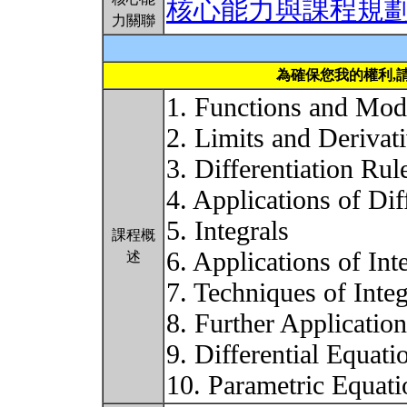
核心能力與課程規
力關聯
為確保您我的權利,
1. Functions and Mod
2. Limits and Derivat
3. Differentiation Rul
4. Applications of Dif
5. Integrals
課程概
6. Applications of Int
述
7. Techniques of Integ
8. Further Application
9. Differential Equati
10. Parametric Equat