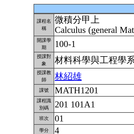
微積分甲上
課程名
Calculus (general Mat
稱
開課學
100-1
期
授課對
材料科學與工程學
象
授課教
林紹雄
師
MATH1201
課號
課程識
201 101A1
別碼
01
班次
4
學分