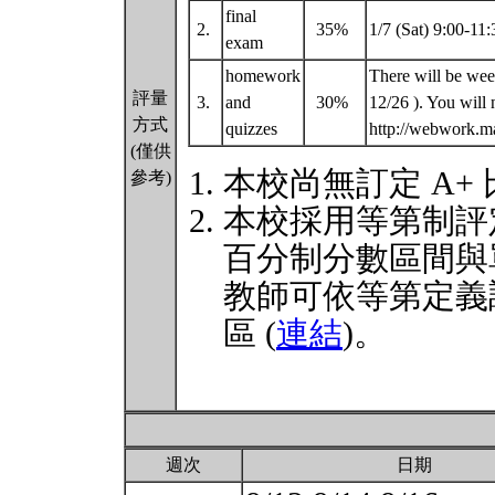
final
2.
35%
1/7 (Sat) 9:00-11
exam
homework
There will be wee
評量
3.
and
30%
12/26 ). You wil
方式
quizzes
http://webwork.m
(僅供
本校尚無訂定 A+
參考)
本校採用等第制評
百分制分數區間與
教師可依等第定義
區 (
連結
)。
週次
日期