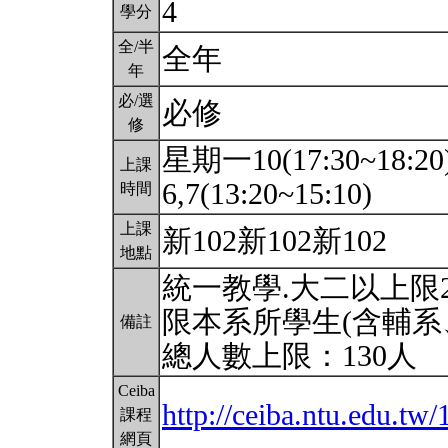
4
學分
全/半
全年
年
必/選
必修
修
星期一10(17:30~18:2
上課
6,7(13:20~15:10)
時間
上課
新102新102新102
地點
統一教學.大二以上限2
限本系所學生(含輔系
備註
總人數上限：130人
Ceiba
http://ceiba.ntu.edu.
課程
網頁