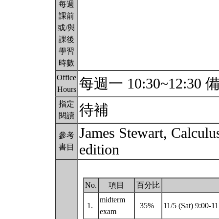
每週
課前
或/與
課後
學習
時數
Office
每週一 10:30~12:3
Hours
指定
待補
閱讀
James Stewart, Calculus
參考
edition
書目
No.
項目
百分比
midterm
1.
35%
11/5 (Sat) 9:00-1
exam