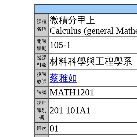
微積分甲上
課程
Calculus (general Math
名稱
開課
105-1
學期
授課
材料科學與工程學系
對象
授課
蔡雅如
教師
MATH1201
課號
課程
201 101A1
識別
碼
01
班次