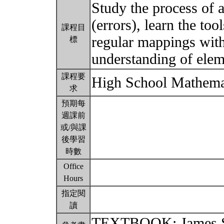
Study the process of a
(errors), learn the to
課程目
regular mappings with
標
understanding of elem
課程要
High School Mathema
求
預期每
週課前
或/與課
後學習
時數
Office
Hours
指定閱
讀
TEXTBOOK: James Ste