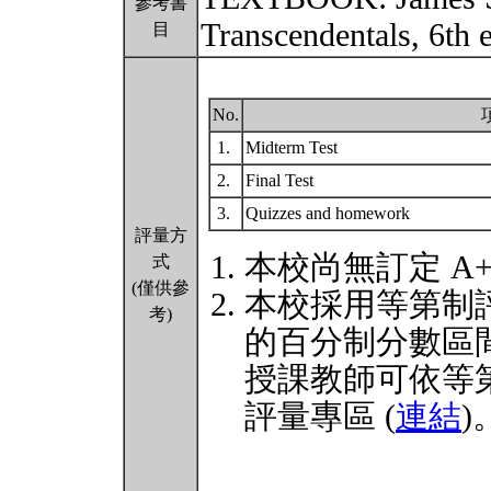
參考書
Transcendentals, 6th 
目
No.
1.
Midterm Test
2.
Final Test
3.
Quizzes and homework
評量方
本校尚無訂定 A
式
(僅供參
本校採用等第制
考)
的百分制分數區
授課教師可依等
評量專區 (
連結
)