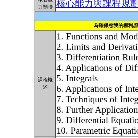
核心能力與課程規
力關聯
為確保您我的權利,
1. Functions and Mod
2. Limits and Derivat
3. Differentiation Rul
4. Applications of Dif
5. Integrals
課程概
6. Applications of Int
述
7. Techniques of Integ
8. Further Application
9. Differential Equati
10. Parametric Equat