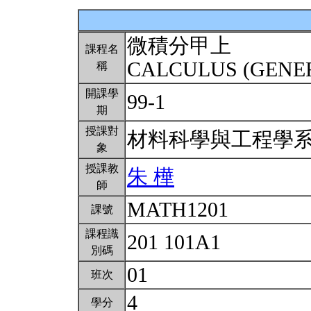
微積分甲上
課程名
CALCULUS (GENER
稱
開課學
99-1
期
授課對
材料科學與工程學
象
授課教
朱 樺
師
MATH1201
課號
課程識
201 101A1
別碼
01
班次
4
學分