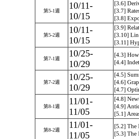
[3.6] Deri
10/11-
[3.7] Rate
第5-1週
10/15
[3.8] Exp
[3.9] Rela
10/11-
[3.10] Lin
第5-2週
10/15
[3.11] Hy
10/25-
[4.3] How 
第7-1週
10/29
[4.4] Inde
[4.5] Sum
10/25-
[4.6] Grap
第7-2週
10/29
[4.7] Opt
[4.8] New
11/01-
[4.9] Anti
第8-1週
11/05
[5.1] Area
11/01-
[5.2] The 
第8-2週
11/05
[5.3] The