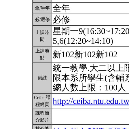
全年
全/半年
必修
必/選修
星期一9(16:30~17:2
上課時
5,6(12:20~14:10)
間
上課地
新102新102新102
點
統一教學.大二以上限
限本系所學生(含輔
備註
總人數上限：100人
Ceiba 課
http://ceiba.ntu.edu.t
程網頁
課程簡
介影片
核心能