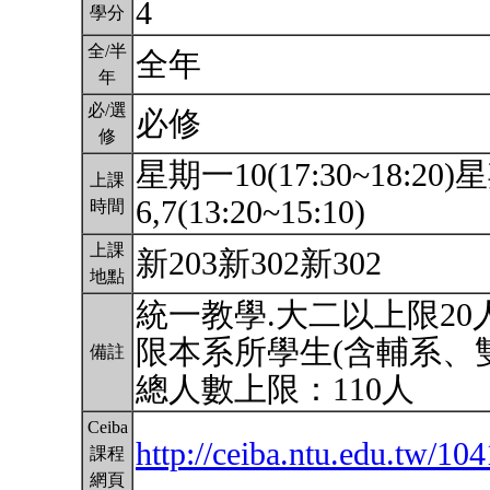
4
學分
全/半
全年
年
必/選
必修
修
星期一10(17:30~18:20)星
上課
6,7(13:20~15:10)
時間
上課
新203新302新302
地點
統一教學.大二以上限20人
限本系所學生(含輔系、
備註
總人數上限：110人
Ceiba
http://ceiba.ntu.edu.tw/
課程
網頁