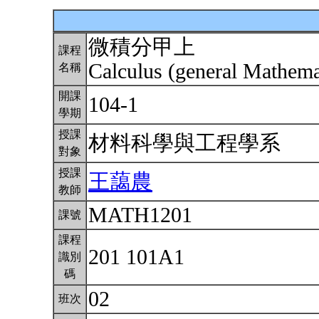
微積分甲上
課程
Calculus (general Mathema
名稱
開課
104-1
學期
授課
材料科學與工程學系
對象
授課
王藹農
教師
MATH1201
課號
課程
201 101A1
識別
碼
02
班次