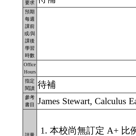
要求
預期
每週
課前
或/與
課後
學習
時數
Office
Hours
指定
待補
閱讀
參考
James Stewart, Calculus Ea
書目
本校尚無訂定 A+ 比
評量