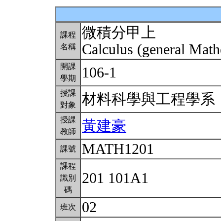
微積分甲上
課程
Calculus (general Math
名稱
開課
106-1
學期
授課
材料科學與工程學
對象
授課
黃建豪
教師
MATH1201
課號
課程
201 101A1
識別
碼
02
班次