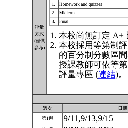
1.
Homework and quizzes
2.
Midterm
3.
Final
評量
本校尚無訂定 A+
方式
(僅供
本校採用等第制評
參考)
的百分制分數區間
授課教師可依等第
評量專區 (
連結
)。
週次
日期
9/11,9/13,9/15
第1週