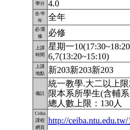
4.0
學分
全/半
全年
年
必/選
必修
修
星期一10(17:30~18:2
上課
6,7(13:20~15:10)
時間
上課
新203新203新203
地點
統一教學.大二以上限2
限本系所學生(含輔系
備註
總人數上限：130人
Ceiba
http://ceiba.ntu.edu
課程
網頁