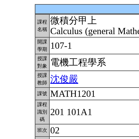
微積分甲上
課程
Calculus (general Math
名稱
開課
107-1
學期
授課
電機工程學系
對象
授課
沈俊嚴
教師
MATH1201
課號
課程
201 101A1
識別
碼
02
班次