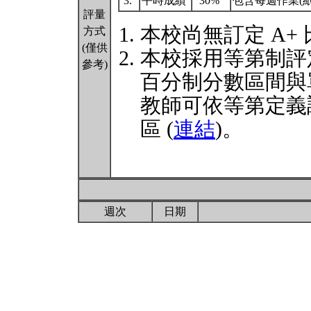
3.
平時成績
30%
包含每週作業(紙
評量
本校尚無訂定 A+
方式
(僅供
本校採用等第制評
參考)
百分制分數區間與
教師可依等第定義
區 (
連結
)。
週次
日期