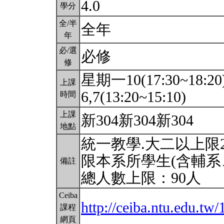
4.0
學分
全/半
全年
年
必/選
必修
修
星期一10(17:30~18:2
上課
6,7(13:20~15:10)
時間
上課
新304新304新304
地點
統一教學.大二以上限2
限本系所學生(含輔系
備註
總人數上限：90人
Ceiba
http://ceiba.ntu.edu.
課程
網頁