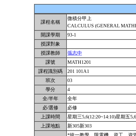
微積分甲上
課程名稱
CALCULUS (GENERAL MATHEM
開課學期
93-1
授課對象
授課教師
張志中
課號
MATH1201
課程識別碼
201 101A1
班次
03
學分
4
全/半年
全年
必/選修
必修
上課時間
星期三5,6(12:20~14:10)星期五5,6(
上課地點
新305新303
*統一教學。限電機、資工、資