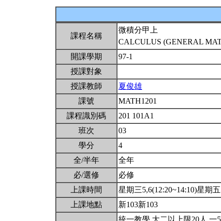
微積分甲上
課程名稱
CALCULUS (GENERAL MATH
開課學期
97-1
授課對象
授課教師
夏俊雄
課號
MATH1201
課程識別碼
201 101A1
班次
03
學分
4
全/半年
全年
必/選修
必修
上課時間
星期三5,6(12:20~14:10)星期五5,
上課地點
新103新103
統一教學.大二以上限20人.一