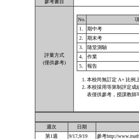
參考書目
No.
1.
期中考
2.
期末考
3.
隨堂測驗
評量方式
4.
作業
(僅供參考)
5.
報告
本校尚無訂定 A+ 比例
本校採用等第制評定成
表僅供參考，授課教師
週次
日期
第1週
9/17,9/19
參考http://www.math.