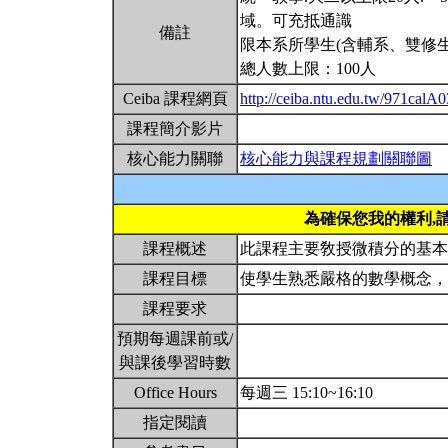
域。可充抵通識
備註
限本系所學生(含輔系、雙修生
總人數上限：100人
Ceiba 課程網頁
http://ceiba.ntu.edu.tw/971calA0
課程簡介影片
核心能力關聯
核心能力與課程規劃關聯圖
為確保您我的權利,
課程概述
此課程主要敎授微積分的基
課程目標
使學生熟悉嚴格的數學概念
課程要求
預期每週課前或/
與課後學習時數
Office Hours
每週三 15:10~16:10
指定閱讀