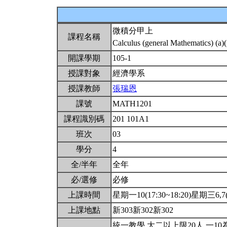
微積分甲上
課程名稱
Calculus (general Mathematics) (a)
開課學期
105-1
授課對象
經濟學系
授課教師
張瑞恩
課號
MATH1201
課程識別碼
201 101A1
班次
03
學分
4
全/半年
全年
必/選修
必修
上課時間
星期一10(17:30~18:20)星期三6,7(1
上課地點
新303新302新302
統一教學.大二以上限20人.一10