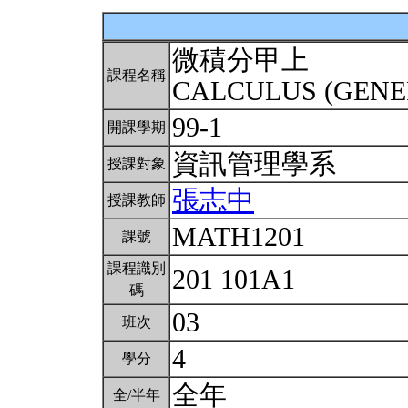
微積分甲上
課程名稱
CALCULUS (GENE
99-1
開課學期
資訊管理學系
授課對象
張志中
授課教師
MATH1201
課號
課程識別
201 101A1
碼
03
班次
4
學分
全年
全/半年