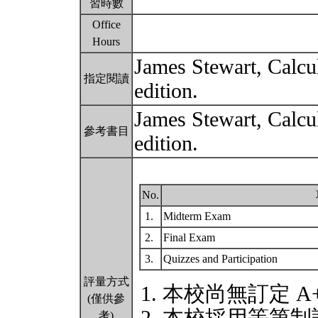
習時數
Office
Hours
James Stewart, Calcu
指定閱讀
edition.
James Stewart, Calcu
參考書目
edition.
No.
1.
Midterm Exam
2.
Final Exam
3.
Quizzes and Participation
評量方式
本校尚無訂定 A
(僅供參
考)