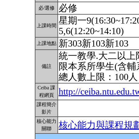
必修
必/選修
星期一9(16:30~17:2
上課時間
5,6(12:20~14:10)
新303新103新103
上課地點
統一教學.大二以上限
限本系所學生(含輔
備註
總人數上限：100
Ceiba 課
http://ceiba.ntu.edu.
程網頁
課程簡介
影片
核心能力
核心能力與課程規
關聯