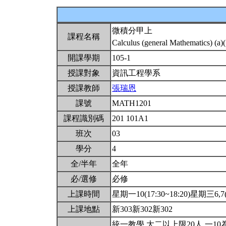
微積分甲上
課程名稱
Calculus (general Mathematics) (a)
開課學期
105-1
授課對象
資訊工程學系
授課教師
張瑞恩
課號
MATH1201
課程識別碼
201 101A1
班次
03
學分
4
全/半年
全年
必/選修
必修
上課時間
星期一10(17:30~18:20)星期三6,7(1
上課地點
新303新302新302
統一教學.大二以上限20人.一10