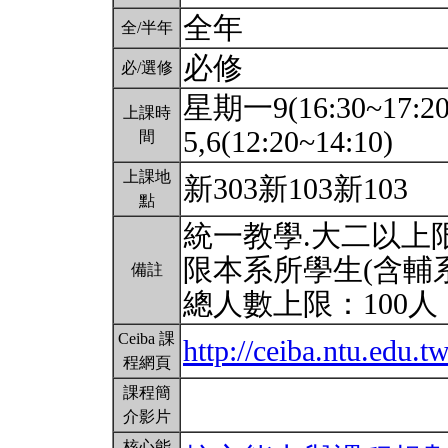
全年
全/半年
必修
必/選修
星期一9(16:30~17:2
上課時
5,6(12:20~14:10)
間
上課地
新303新103新103
點
統一教學.大二以上限
限本系所學生(含輔
備註
總人數上限：100人
Ceiba 課
http://ceiba.ntu.edu.t
程網頁
課程簡
介影片
核心能