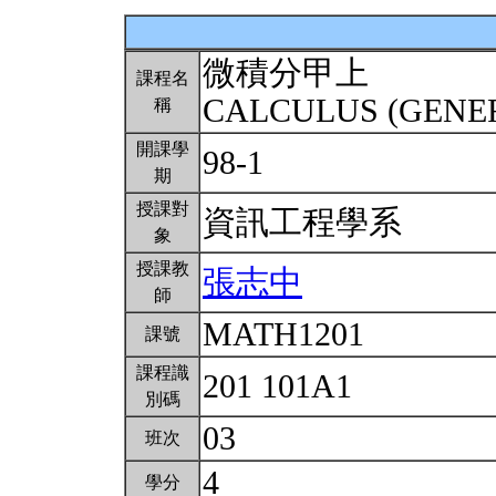
微積分甲上
課程名
CALCULUS (GENER
稱
開課學
98-1
期
授課對
資訊工程學系
象
授課教
張志中
師
MATH1201
課號
課程識
201 101A1
別碼
03
班次
4
學分