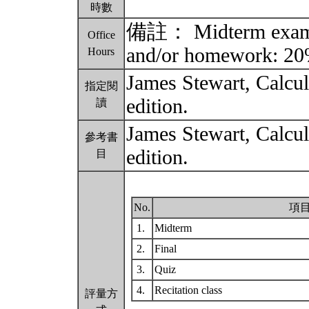
時數
備註： Midterm exam: 
Office
and/or homework: 2
Hours
James Stewart, Calcul
指定閱
edition.
讀
James Stewart, Calcul
參考書
edition.
目
No.
項
1.
Midterm
2.
Final
3.
Quiz
4.
Recitation class
評量方