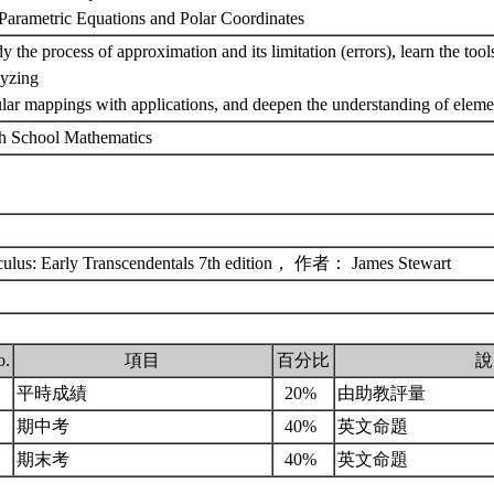
 Parametric Equations and Polar Coordinates
y the process of approximation and its limitation (errors), learn the too
lyzing
lar mappings with applications, and deepen the understanding of eleme
h School Mathematics
culus: Early Transcendentals 7th edition， 作者： James Stewart
o.
項目
百分比
說
.
平時成績
20%
由助教評量
.
期中考
40%
英文命題
.
期末考
40%
英文命題