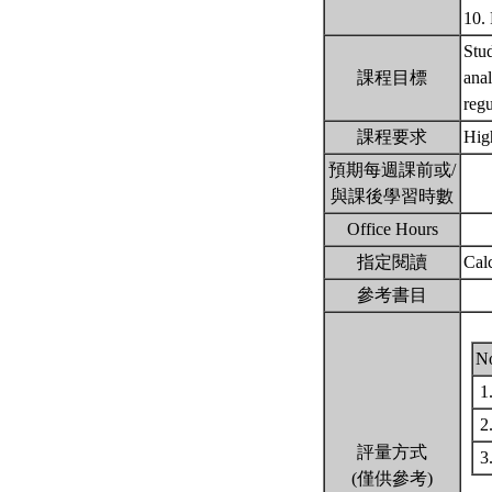
10.
Stud
課程目標
ana
regu
課程要求
Hig
預期每週課前或/
與課後學習時數
Office Hours
指定閱讀
Cal
參考書目
N
1
2
評量方式
3
(僅供參考)