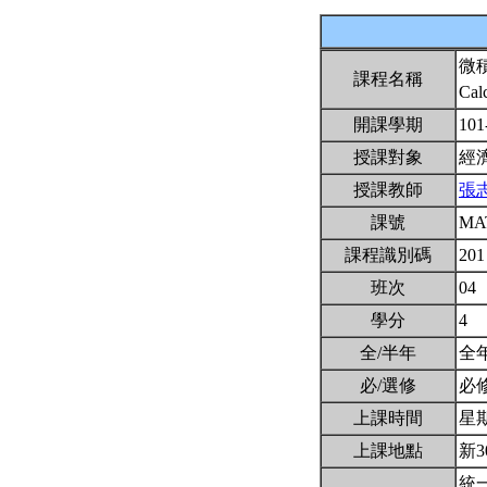
微
課程名稱
Cal
開課學期
101
授課對象
經
授課教師
張
課號
MA
課程識別碼
201
班次
04
學分
4
全/半年
全
必/選修
必
上課時間
星期一
上課地點
新3
統