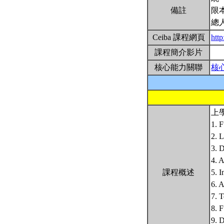
備註
限
總
Ceiba 課程網頁
http
課程簡介影片
核心能力關聯
核
上
1. 
2. L
3. D
4. A
課程概述
5. I
6. A
7. T
8. F
9. D