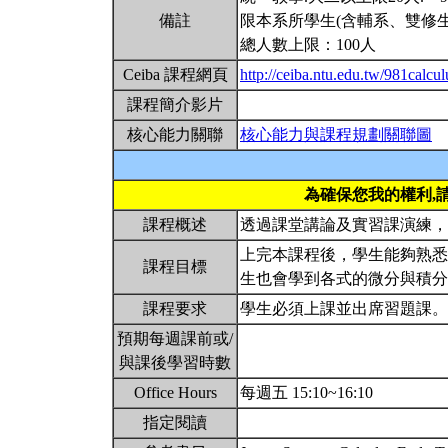
備註
限本系所學生(含輔系、雙修生
總人數上限：100人
Ceiba 課程網頁
http://ceiba.ntu.edu.tw/981calcu
課程簡介影片
核心能力關聯
核心能力與課程規劃關聯圖
為確保您我的權利,
課程概述
透過課堂講論及實習課演練
上完本課程後，學生能夠熟悉
課程目標
生也會學到各式的微分與積
課程要求
學生必須上課並出席習題課
預期每週課前或/
與課後學習時數
Office Hours
每週五 15:10~16:10
指定閱讀