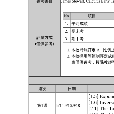
參考書目
James Stewart, Calculus Early Tr
No.
項目
1.
平時成績
2.
期末考
評量方式
3.
期中考
(僅供參考)
本校尚無訂定 A+ 比例
本校採用等第制評定成
表僅供參考，授課教師
週次
日期
[1.5] Expon
[1.6] Inver
第1週
9/14,9/16,9/18
[2.1] The T