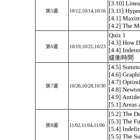
[3.10] Line
[3.11] Hyp
第5週
10/12,10/14,10/16
[4.1] Maxi
[4.2] The 
Quiz 1
[4.3] How D
第6週
10/19,10/21,10/23
[4.4] Indet
緩衝時間
[4.5] Summa
[4.6] Graph
[4.7] Optim
第7週
10/26,10/28,10/30
[4.8] New
[4.9] Antide
[5.1] Areas
[5.2] The De
[5.3] The F
第8週
11/02,11/04,11/06
[5.4] Indef
[5.5] The S