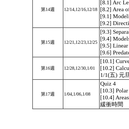
[8.1] Arc L
[8.2] Area o
第14週
12/14,12/16,12/18
[9.1] Model
[9.2] Direc
[9.3] Separ
[9.4] Model
第15週
12/21,12/23,12/25
[9.5] Linear
[9.6] Pred
[10.1] Curv
[10.2] Calc
第16週
12/28,12/30,1/01
1/1(五) 
Quiz 4
[10.3] Polar
第17週
1/04,1/06,1/08
[10.4] Area
緩衝時間