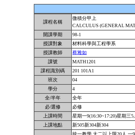
微積分甲上
課程名稱
CALCULUS (GENERAL MATH
開課學期
98-1
授課對象
材料科學與工程學系
授課教師
蔡雅如
課號
MATH1201
課程識別碼
201 101A1
班次
04
學分
4
全/半年
全年
必/選修
必修
上課時間
星期一9(16:30~17:20)星期三5,6(
上課地點
新505新304新304
統一教學.大二以上限20人.一