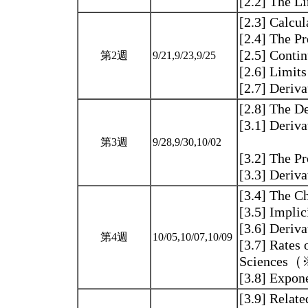
[2.2] The L
[2.3] Calcu
[2.4] The Pr
[2.5] Contin
第2週
9/21,9/23,9/25
[2.6] Limits
[2.7] Deriv
[2.8] The De
[3.1] Deriv
第3週
9/28,9/30,10/02
[3.2] The P
[3.3] Deriv
[3.4] The C
[3.5] Implic
[3.6] Deriv
第4週
10/05,10/07,10/09
[3.7] Rates 
Sciences
[3.8] Expon
[3.9] Relate