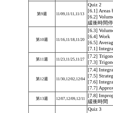
Quiz 2
[6.1] Areas
第9週
11/09,11/11,11/13
[6.2] Volum
緩衝時間
[6.3] Volume
[6.4] Wo
第10週
11/16,11/18,11/20
[6.5] Averag
[7.1] Integr
[7.2] Trigon
第11週
11/23,11/25,11/27
[7.3] Trigo
[7.4] Integr
[7.5] Strate
第12週
11/30,12/02,12/04
[7.6] Integ
[7.7] Appro
[7.8] Improp
第13週
12/07,12/09,12/11
緩衝時間
Quiz 3