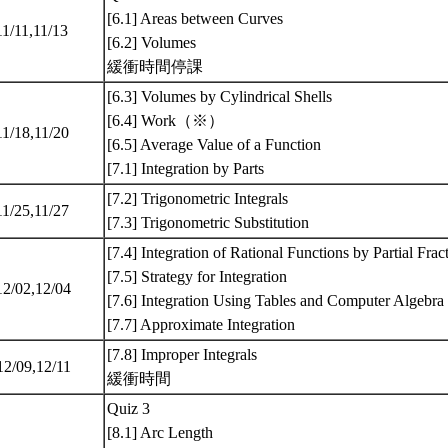
[6.1] Areas between Curves
11/11,11/13
[6.2] Volumes
緩衝時間停課
[6.3] Volumes by Cylindrical Shells
[6.4] Work（※）
11/18,11/20
[6.5] Average Value of a Function
[7.1] Integration by Parts
[7.2] Trigonometric Integrals
11/25,11/27
[7.3] Trigonometric Substitution
[7.4] Integration of Rational Functions by Partial Frac
[7.5] Strategy for Integration
12/02,12/04
[7.6] Integration Using Tables and Computer Algebra
[7.7] Approximate Integration
[7.8] Improper Integrals
12/09,12/11
緩衝時間
Quiz 3
[8.1] Arc Length