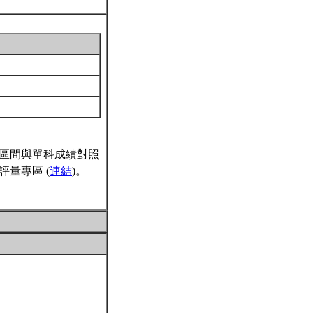
區間與單科成績對照
量專區 (
連結
)。