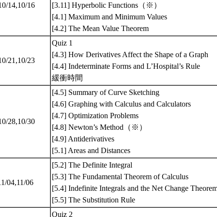
10/14,10/16
[3.11] Hyperbolic Functions（※）
[4.1] Maximum and Minimum Values
[4.2] The Mean Value Theorem
Quiz 1
[4.3] How Derivatives Affect the Shape of a Graph
10/21,10/23
[4.4] Indeterminate Forms and L’Hospital’s Rule
緩衝時間
[4.5] Summary of Curve Sketching
[4.6] Graphing with Calculus and Calculators
[4.7] Optimization Problems
10/28,10/30
[4.8] Newton’s Method（※）
[4.9] Antiderivatives
[5.1] Areas and Distances
[5.2] The Definite Integral
[5.3] The Fundamental Theorem of Calculus
11/04,11/06
[5.4] Indefinite Integrals and the Net Change Theore
[5.5] The Substitution Rule
Quiz 2