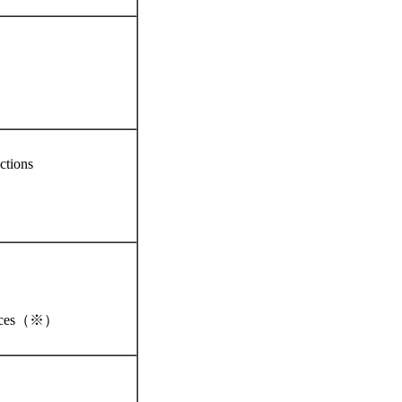
ctions
ciences（※）