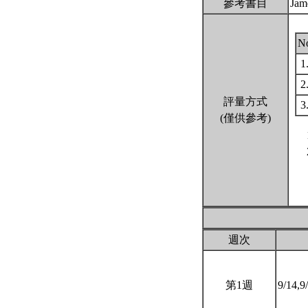
參考書目
Jame
N
1
2
評量方式
3
(僅供參考)
週次
第1週
9/14,9