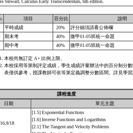
s Stewart, Calculus Early Transcendentals, 6th edition.
o.
項目
百分比
說明
.
平時成績
20%
評分細項請看公佈欄
.
期末考
40%
微甲01-05班統一命題
.
期中考
40%
微甲01-05班統一命題
本校尚無訂定 A+ 比例上限。
本校採用等第制評定成績，學生成績評量辦法中的百分制分數
表僅供參考，授課教師可依等第定義調整分數區間。詳見學習評
課程進度
日期
單元主題
[1.5] Exponential Functions
[1.6] Inverse Functions and Logarithms
/16,9/18
[2.1] The Tangent and Velocity Problems