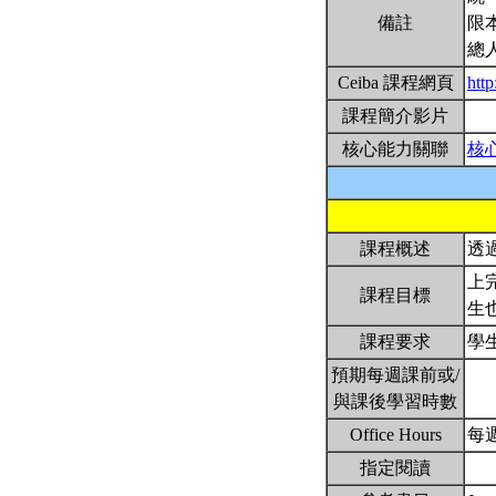
備註
限
總
Ceiba 課程網頁
http
課程簡介影片
核心能力關聯
核
課程概述
透
上
課程目標
生
課程要求
學
預期每週課前或/
與課後學習時數
Office Hours
每週
指定閱讀