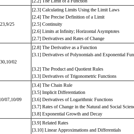
[2.2] The Limit of a Function
[2.3] Calculating Limits Using the Limit Laws
[2.4] The Precise Definition of a Limit
/23,9/25
[2.5] Continuity
[2.6] Limits at Infinity; Horizontal Asymptotes
[2.7] Derivatives and Rates of Change
[2.8] The Derivative as a Function
[3.1] Derivatives of Polynomials and Exponential Fun
/30,10/02
[3.2] The Product and Quotient Rules
[3.3] Derivatives of Trigonometric Functions
[3.4] The Chain Rule
[3.5] Implicit Differentiation
10/07,10/09
[3.6] Derivatives of Logarithmic Functions
[3.7] Rates of Change in the Natural and Social S
[3.8] Exponential Growth and Decay
[3.9] Related Rates
[3.10] Linear Approximations and Differentials