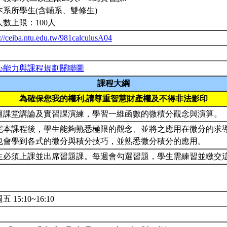
本系所學生(含輔系、雙修生)
人數上限：100人
://ceiba.ntu.edu.tw/981calculusA04
心能力與課程規劃關聯圖
課程大綱
為確保您我的權利,請尊重智慧財產權及不得非法影印
過課堂講論及實習課演練，學習一維函數的微積分觀念與演算。
完本課程後，學生能夠熟悉極限的觀念、並將之應用在微分的求
也會學到各式的微分與積分技巧，並熟悉微分積分的應用。
生必須上課並出席習題課。每週會勾選習題，學生需練習並繳交
五 15:10~16:10