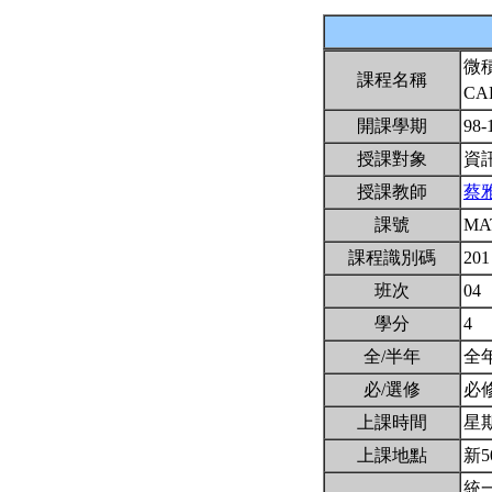
微
課程名稱
CA
開課學期
98-
授課對象
資
授課教師
蔡
課號
MA
課程識別碼
201
班次
04
學分
4
全/半年
全
必/選修
必
上課時間
星期一
上課地點
新5
統