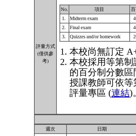
No.
項目
百
1.
Midterm exam
2.
Final exam
3.
Quizzes and/or homework
評量方式
本校尚無訂定 A
(僅供參
本校採用等第制
考)
的百分制分數區
授課教師可依等
評量專區 (
連結
)
週次
日期