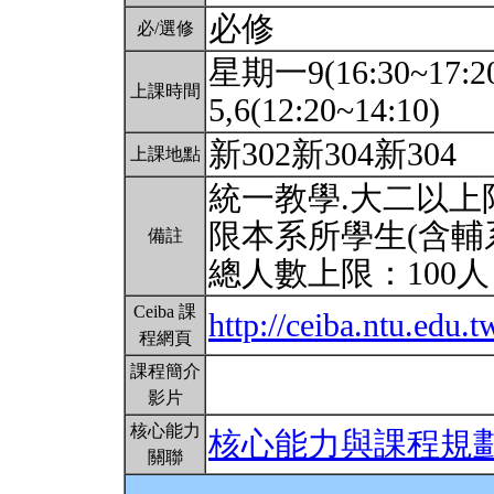
必修
必/選修
星期一9(16:30~17:2
上課時間
5,6(12:20~14:10)
新302新304新304
上課地點
統一教學.大二以上限
限本系所學生(含輔
備註
總人數上限：100
Ceiba 課
http://ceiba.ntu.edu
程網頁
課程簡介
影片
核心能力
核心能力與課程規
關聯