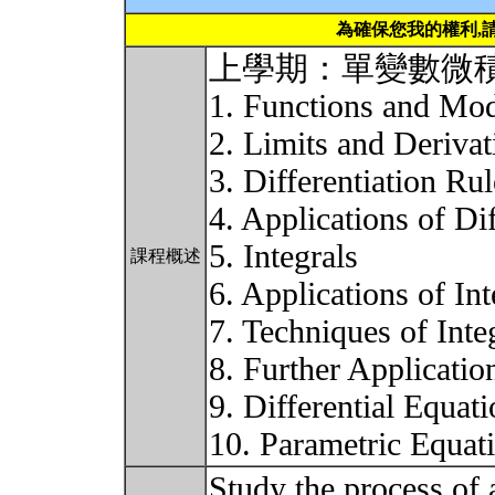
為確保您我的權利,
上學期：單變數微
1. Functions and Mo
2. Limits and Derivat
3. Differentiation Rul
4. Applications of Dif
5. Integrals
課程概述
6. Applications of Int
7. Techniques of Inte
8. Further Applicatio
9. Differential Equat
10. Parametric Equat
Study the process of 