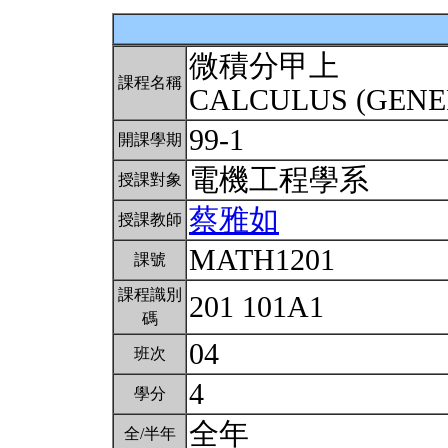
微積分甲上
課程名稱
CALCULUS (GENE
99-1
開課學期
電機工程學系
授課對象
蔡雅如
授課教師
MATH1201
課號
課程識別
201 101A1
碼
04
班次
4
學分
全年
全/半年