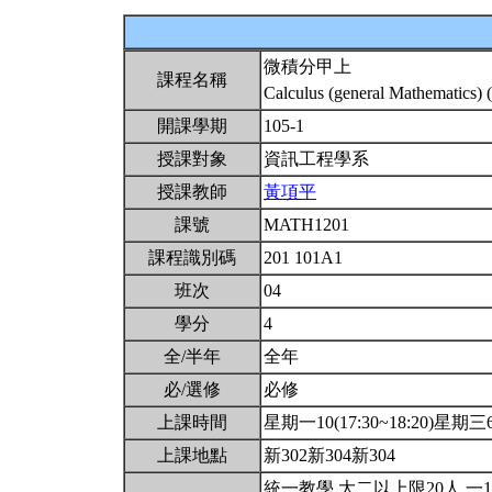
微積分甲上
課程名稱
Calculus (general Mathematics) 
開課學期
105-1
授課對象
資訊工程學系
授課教師
黃項平
課號
MATH1201
課程識別碼
201 101A1
班次
04
學分
4
全/半年
全年
必/選修
必修
上課時間
星期一10(17:30~18:20)星期三6,7
上課地點
新302新304新304
統一教學.大二以上限20人.一1