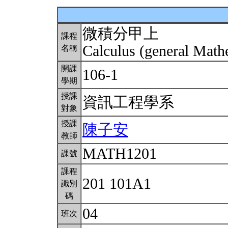
微積分甲上
課程
Calculus (general Math
名稱
開課
106-1
學期
授課
資訊工程學系
對象
授課
陳子安
教師
MATH1201
課號
課程
201 101A1
識別
碼
04
班次