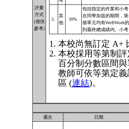
考
評量
包括指定的作業和小考
方式
其
在同學加簽的期間，第
3.
30%
(僅供
他
個單元均有WeBWo
參考)
到最終總成績內。小考、作業
本校尚無訂定 A+
本校採用等第制評
百分制分數區間與
教師可依等第定義
區 (
連結
)。
週次
日期