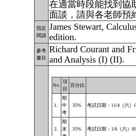
在適當時段能找到協
面談，請與各老師預
James Stewart, Calculus
指定
edition.
閱讀
Richard Courant and Fri
參考
and Analysis (I) (II).
書目
項
No.
百分比
目
期
1.
中
35%
考試日期：11/4（六）09:0
考
期
2.
末
35%
考試日期：1/6（六）09:00 ~