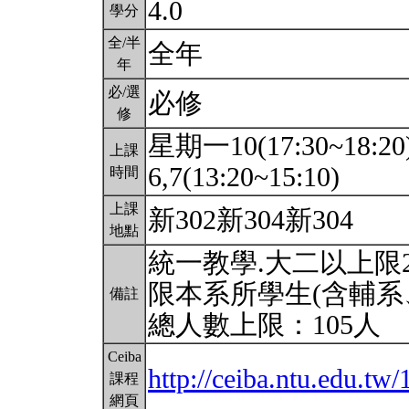
4.0
學分
全/半
全年
年
必/選
必修
修
星期一10(17:30~18:2
上課
6,7(13:20~15:10)
時間
上課
新302新304新304
地點
統一教學.大二以上限2
限本系所學生(含輔系
備註
總人數上限：105人
Ceiba
http://ceiba.ntu.edu.t
課程
網頁