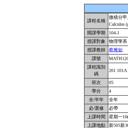
微積分甲
課程名稱
Calculus (
開課學期
104-1
授課對象
物理學
授課教師
蔡雅如
課號
MATH12
課程識別
201 101
碼
班次
05
學分
4
全/半年
全年
必/選修
必帶
上課時間
星期一10(1
上課地點
新505新3