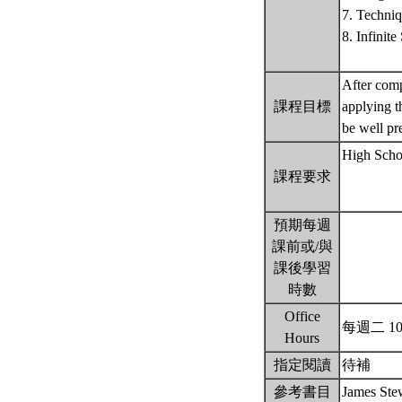
7. Techniq
8. Infinite
After comp
課程目標
applying t
be well pr
High Scho
課程要求
預期每週
課前或/與
課後學習
時數
Office
每週二 10
Hours
指定閱讀
待補
參考書目
James Stew