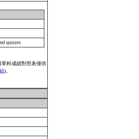
and quizzes
與單科成績對照表僅供
結
)。