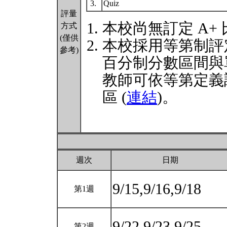
3.
Quiz
評量
本校尚無訂定 A+
方式
(僅供
本校採用等第制評
參考)
百分制分數區間與
教師可依等第定義
區 (
連結
)。
週次
日期
9/15,9/16,9/18
第1週
9/22,9/23,9/25
第2週