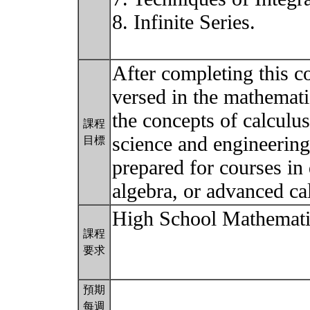
8. Infinite Series.
After completing this c
versed in the mathemati
the concepts of calculu
課程
science and engineering
目標
prepared for courses in 
algebra, or advanced ca
High School Mathemati
課程
要求
預期
每週