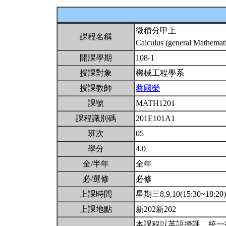
微積分甲上
課程名稱
Calculus (general Mathemati
開課學期
108-1
授課對象
機械工程學系
授課教師
蔡國榮
課號
MATH1201
課程識別碼
201E101A1
班次
05
學分
4.0
全/半年
全年
必/選修
必修
上課時間
星期三8,9,10(15:30~18:20
上課地點
新202新202
本課程以英語授課。統一教