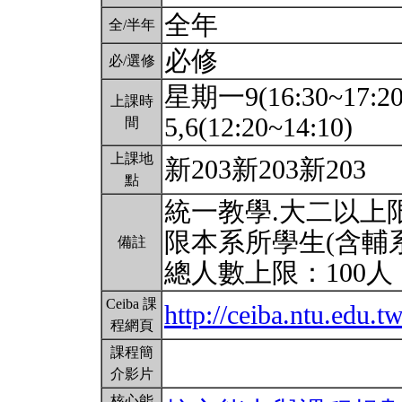
全年
全/半年
必修
必/選修
星期一9(16:30~17:2
上課時
5,6(12:20~14:10)
間
上課地
新203新203新203
點
統一教學.大二以上限
限本系所學生(含輔
備註
總人數上限：100人
Ceiba 課
http://ceiba.ntu.edu.
程網頁
課程簡
介影片
核心能