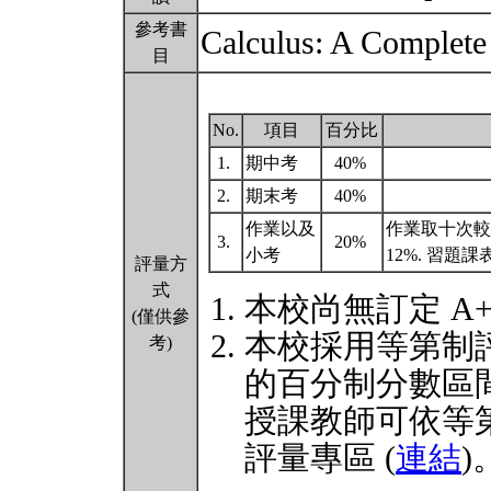
參考書
Calculus: A Complete
目
No.
項目
百分比
1.
期中考
40%
2.
期末考
40%
作業以及
作業取十次較高
3.
20%
小考
12%. 習題
評量方
式
本校尚無訂定 A
(僅供參
本校採用等第制
考)
的百分制分數區
授課教師可依等
評量專區 (
連結
)