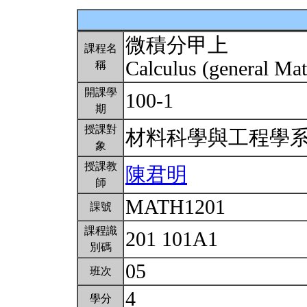
微積分甲上
課程名
Calculus (general Mat
稱
開課學
100-1
期
授課對
材料科學與工程學
象
授課教
陳君明
師
MATH1201
課號
課程識
201 101A1
別碼
05
班次
4
學分