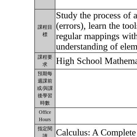
Study the process of a
(errors), learn the to
課程目
regular mappings with
標
understanding of elem
課程要
High School Mathema
求
預期每
週課前
或/與課
後學習
時數
Office
Hours
指定閱
Calculus: A Complete
讀