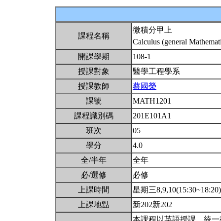
微積分甲上
課程名稱
Calculus (general Mathemati
開課學期
108-1
授課對象
醫學工程學系
授課教師
蔡國榮
課號
MATH1201
課程識別碼
201E101A1
班次
05
學分
4.0
全/半年
全年
必/選修
必修
上課時間
星期三8,9,10(15:30~18:20
上課地點
新202新202
本課程以英語授課。統一教