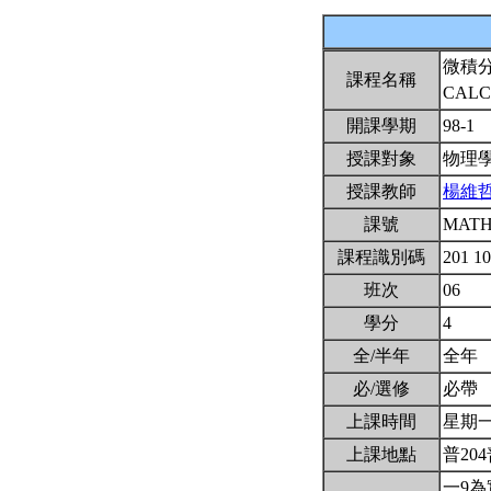
微積
課程名稱
CALC
開課學期
98-1
授課對象
物理
授課教師
楊維
課號
MATH
課程識別碼
201 1
班次
06
學分
4
全/半年
全年
必/選修
必帶
上課時間
星期一5,
上課地點
普204
一9為