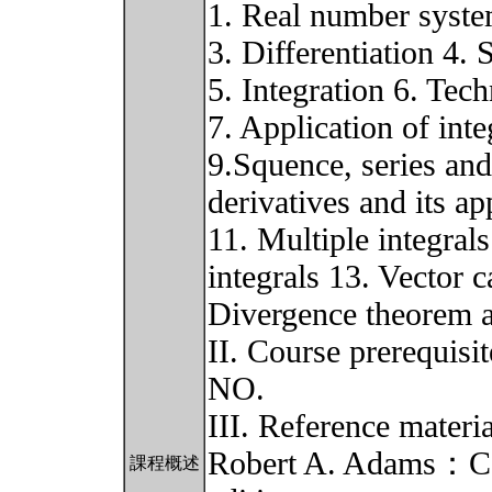
1. Real number system
3. Differentiation 4. 
5. Integration 6. Tech
7. Application of int
9.Squence, series and
derivatives and its ap
11. Multiple integrals
integrals 13. Vector 
Divergence theorem 
II. Course prerequis
NO.
III. Reference materi
Robert A. Adams：Cal
課程概述