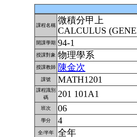
微積分甲上
課程名稱
CALCULUS (GENE
94-1
開課學期
物理學系
授課對象
陳金次
授課教師
MATH1201
課號
課程識別
201 101A1
碼
06
班次
4
學分
全年
全/半年