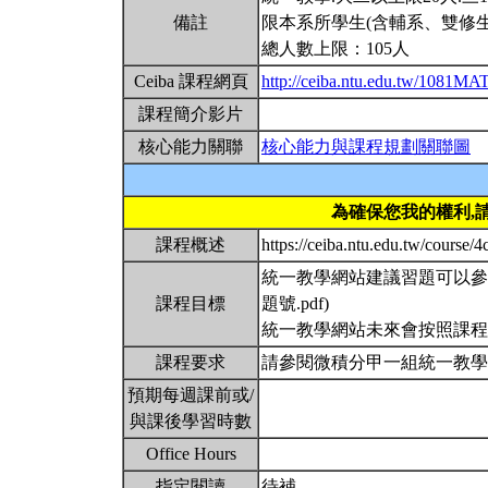
備註
限本系所學生(含輔系、雙修生
總人數上限：105人
Ceiba 課程網頁
http://ceiba.ntu.edu.tw/1081M
課程簡介影片
核心能力關聯
核心能力與課程規劃關聯圖
為確保您我的權利,
課程概述
https://ceiba.ntu.edu.tw/co
統一教學網站建議習題可以參考 (https
課程目標
題號.pdf)
統一教學網站未來會按照課
課程要求
請參閱微積分甲一組統一教學網站 http:/
預期每週課前或/
與課後學習時數
Office Hours
指定閱讀
待補