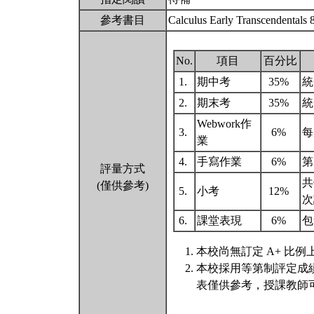
參考書目
Calculus Early Transcendentals 
No.
項目
百分比
1.
期中考
35%
統
2.
期末考
35%
統
Webwork作
3.
6%
每
業
4.
手寫作業
6%
第
評量方式
共
(僅供參考)
5.
小考
12%
次
6.
課堂表現
6%
包
本校尚無訂定 A+ 比例
本校採用等第制評定成
表僅供參考，授課教師