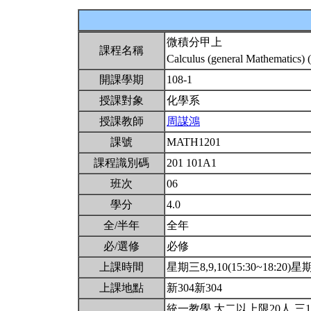
微積分甲上
課程名稱
Calculus (general Mathematics) 
開課學期
108-1
授課對象
化學系
授課教師
周謀鴻
課號
MATH1201
課程識別碼
201 101A1
班次
06
學分
4.0
全/半年
全年
必/選修
必修
上課時間
星期三8,9,10(15:30~18:20)星期
上課地點
新304新304
統一教學.大二以上限20人.三1