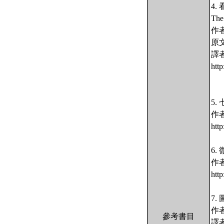
4
The
作
原文
譯
htt
5
作者
htt
6.
作
htt
7
作
參考書目
譯