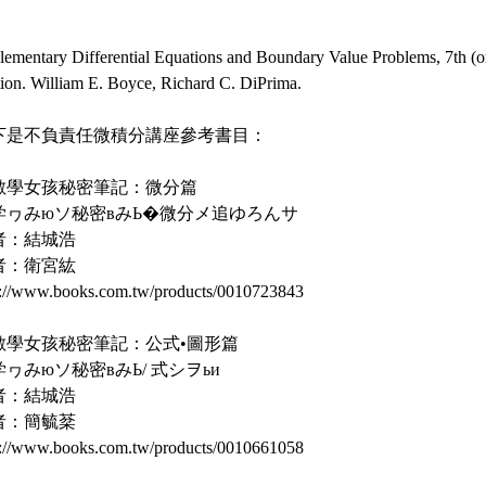
lementary Differential Equations and Boundary Value Problems, 7th (o
tion. William E. Boyce, Richard C. DiPrima.
下是不負責任微積分講座參考書目：
. 數學女孩秘密筆記：微分篇
学ヮみюソ秘密вみЬ�微分メ追ゆろんサ
者：結城浩
者：衛宮紘
p://www.books.com.tw/products/0010723843
. 數學女孩秘密筆記：公式•圖形篇
ヮみюソ秘密вみЬ/ 式シヲьи
者：結城浩
者：簡毓棻
p://www.books.com.tw/products/0010661058