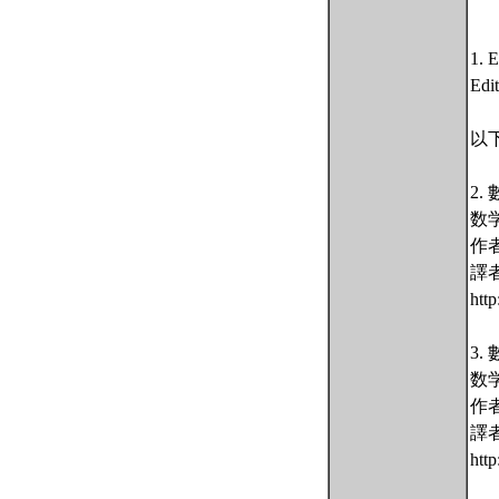
1. E
Edi
以
2
数
作
譯
htt
3
数学
作
譯
htt