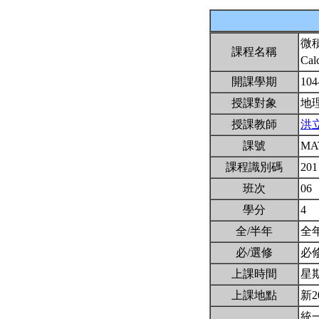
微
課程名稱
Cal
開課學期
104
授課對象
地
授課教師
洪
課號
MA
課程識別碼
201
班次
06
學分
4
全/半年
全
必/選修
必
上課時間
星期三
上課地點
新2
統一