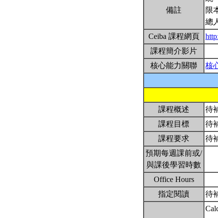
備註
限
總
Ceiba 課程網頁
htt
課程簡介影片
核心能力關聯
核
課程概述
待
課程目標
待
課程要求
待
預期每週課前或/
與課後學習時數
Office Hours
指定閱讀
待
Calc