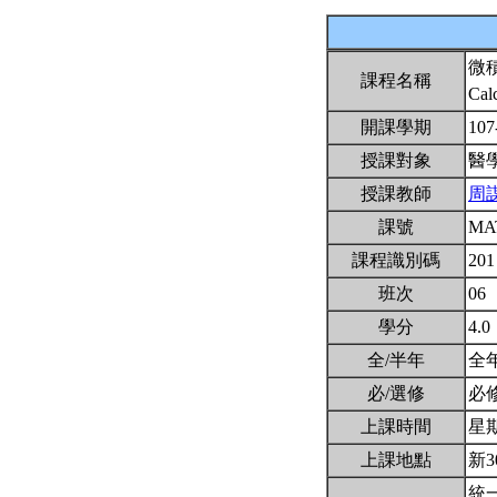
微
課程名稱
Cal
開課學期
107
授課對象
醫
授課教師
周
課號
MA
課程識別碼
201
班次
06
學分
4.0
全/半年
全
必/選修
必
上課時間
星期三
上課地點
新3
統一