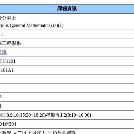
課程資訊
積分甲上
culus (general Mathematics) (a)(1)
-1
學工程學系
謀鴻
TH1201
 101A1
年
修
8,9,10(15:30~18:20)星期五1,2(8:10~10:00)
04新304
教學.大二以上限20人.三10為實習課.