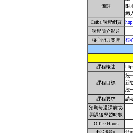
備註
限
總
Ceiba 課程網頁
htt
課程簡介影片
核心能力關聯
核
課程概述
htt
統一
課程目標
題號
統
課程要求
請參
預期每週課前或/
與課後學習時數
Office Hours
指定閱讀
待