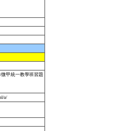
4c232a/微甲統一教學班習題
l/a/