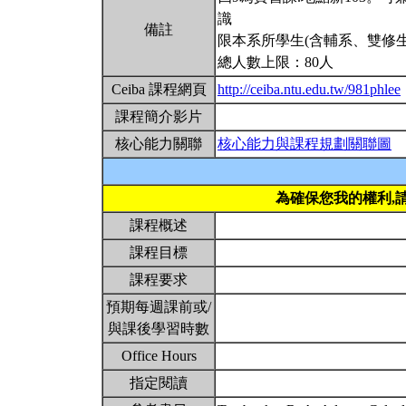
識
備註
限本系所學生(含輔系、雙修生
總人數上限：80人
Ceiba 課程網頁
http://ceiba.ntu.edu.tw/981phlee
課程簡介影片
核心能力關聯
核心能力與課程規劃關聯圖
為確保您我的權利,
課程概述
課程目標
課程要求
預期每週課前或/
與課後學習時數
Office Hours
指定閱讀