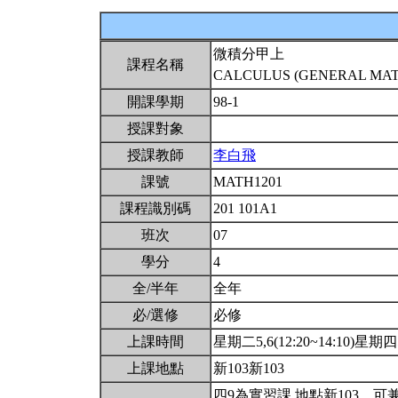
微積分甲上
課程名稱
CALCULUS (GENERAL MATH
開課學期
98-1
授課對象
授課教師
李白飛
課號
MATH1201
課程識別碼
201 101A1
班次
07
學分
4
全/半年
全年
必/選修
必修
上課時間
星期二5,6(12:20~14:10)星期四5,
上課地點
新103新103
四9為實習課.地點新103。