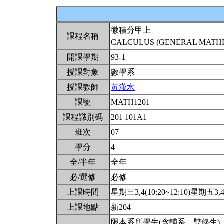
微積分甲上
課程名稱
CALCULUS (GENERAL MATHEM
開課學期
93-1
授課對象
數學系
授課教師
黃漢水
課號
MATH1201
課程識別碼
201 101A1
班次
07
學分
4
全/半年
全年
必/選修
必修
上課時間
星期三3,4(10:20~12:10)星期五3,4(
上課地點
新204
限本系所學生(含輔系、雙修生)