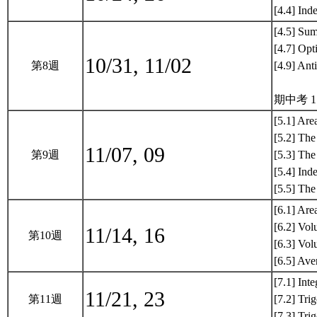
[4.4] Ind
[4.5] Su
[4.7] Opt
10/31, 11/02
第8週
[4.9] Ant
期中考 1
[5.1] Are
[5.2] The
11/07, 09
第9週
[5.3] Th
[5.4] Ind
[5.5] The
[6.1] Ar
[6.2] Vo
11/14, 16
第10週
[6.3] Vol
[6.5] Ave
[7.1] Inte
11/21, 23
第11週
[7.2] Tri
[7.3] Tri