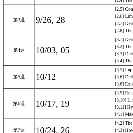
[2.4] The
[2.5] Con
[2.6] Lim
9/26, 28
第3週
[2.7] Der
[2.8] The
[3.1] Der
[3.2] The
10/03, 05
第4週
[3.3] Der
[3.4] Th
[3.5] Impl
10/12
第5週
[3.6] Der
[3.8] Exp
[3.9] Rel
[3.10] Li
10/17, 19
第6週
[3.11] Hy
[4.1] Ma
[4.2] Th
10/24, 26
第7週
[4.3] How