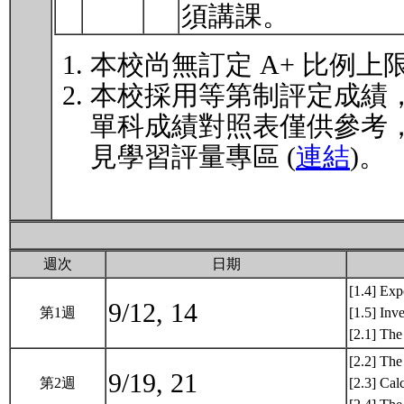
須講課。
本校尚無訂定 A+ 比例上
本校採用等第制評定成績
單科成績對照表僅供參考
見學習評量專區 (
連結
)。
週次
日期
[1.4] Exp
9/12, 14
第1週
[1.5] Inv
[2.1] Th
[2.2] The
9/19, 21
第2週
[2.3] Cal