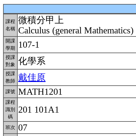
微積分甲上
課程
Calculus (general Mathematics)
名稱
開課
107-1
學期
授課
化學系
對象
授課
戴佳原
教師
MATH1201
課號
課程
201 101A1
識別
碼
07
班次