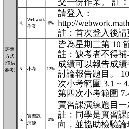
交一份作業。 註
請登入：
Webwork
http://webwork.ma
4.
6%
作業
註：首次登入後請
皆為星期三第 10
評量
註：缺考者不得補
方式
成績可以報告成績
(僅供
5.
小考
12%
參考)
討論報告題目。 10/0
次小考範圍 3.1 ~ 4.
第四次小考範圍 7.4 
實習課演練題目一
註：同學是實習課
實習課
6.
0%
向，並協助檢驗論
演練