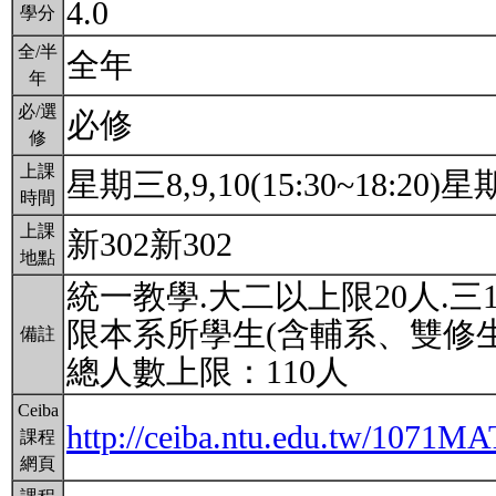
4.0
學分
全/半
全年
年
必/選
必修
修
上課
星期三8,9,10(15:30~18:20)星期
時間
上課
新302新302
地點
統一教學.大二以上限20人.三
限本系所學生(含輔系、雙修生
備註
總人數上限：110人
Ceiba
http://ceiba.ntu.edu.tw/1071
課程
網頁