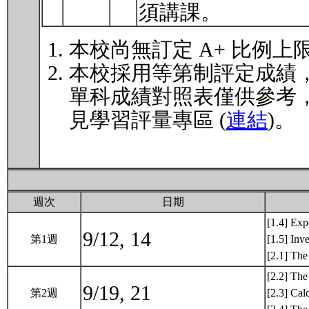
須講課。
本校尚無訂定 A+ 比例上
本校採用等第制評定成績
單科成績對照表僅供參考
見學習評量專區 (
連結
)。
週次
日期
[1.4] Exp
9/12, 14
第1週
[1.5] Inv
[2.1] Th
[2.2] The
9/19, 21
第2週
[2.3] Cal