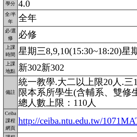
4.0
學分
全/半
全年
年
必/選
必修
修
上課
星期三8,9,10(15:30~18:20)星期
時間
上課
新302新302
地點
統一教學.大二以上限20人.三
限本系所學生(含輔系、雙修生
備註
總人數上限：110人
Ceiba
http://ceiba.ntu.edu.tw/1071
課程
網頁