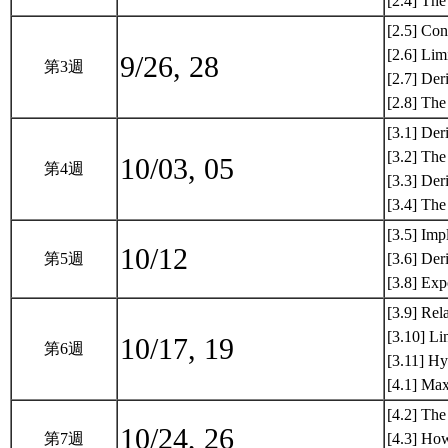
[2.4] The
[2.5] Con
[2.6] Lim
9/26, 28
第3週
[2.7] Der
[2.8] The
[3.1] Der
[3.2] The
10/03, 05
第4週
[3.3] Der
[3.4] Th
[3.5] Impl
10/12
第5週
[3.6] Der
[3.8] Exp
[3.9] Rel
[3.10] Li
10/17, 19
第6週
[3.11] Hy
[4.1] Ma
[4.2] Th
10/24, 26
第7週
[4.3] How