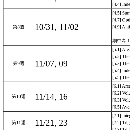
[4.4] Ind
[4.5] Su
[4.7] Opt
10/31, 11/02
第8週
[4.9] Ant
期中考 1
[5.1] Are
[5.2] The
11/07, 09
第9週
[5.3] Th
[5.4] Ind
[5.5] The
[6.1] Ar
[6.2] Vo
11/14, 16
第10週
[6.3] Vol
[6.5] Ave
[7.1] Inte
11/21, 23
第11週
[7.2] Tri
[7.3] Tri