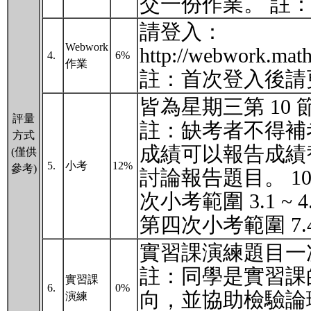
交一份作業。 註
請登入：
Webwork
http://webwork.ma
4.
6%
作業
註：首次登入後請
皆為星期三第 10
評量
註：缺考者不得補
方式
成績可以報告成績
(僅供
5.
小考
12%
參考)
討論報告題目。 10/0
次小考範圍 3.1 ~ 4.
第四次小考範圍 7.4 
實習課演練題目一
註：同學是實習課
實習課
6.
0%
向，並協助檢驗論
演練