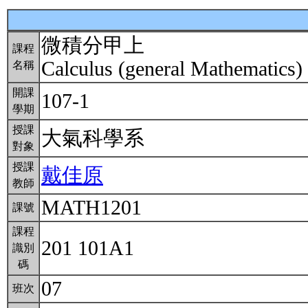
微積分甲上
課程
Calculus (general Mathematics)
名稱
開課
107-1
學期
授課
大氣科學系
對象
授課
戴佳原
教師
MATH1201
課號
課程
201 101A1
識別
碼
07
班次