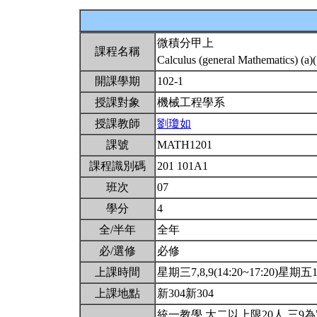
微積分甲上
課程名稱
Calculus (general Mathematics) (a)
開課學期
102-1
授課對象
機械工程學系
授課教師
劉瓊如
課號
MATH1201
課程識別碼
201 101A1
班次
07
學分
4
全/半年
全年
必/選修
必修
上課時間
星期三7,8,9(14:20~17:20)星期五1,2
上課地點
新304新304
統一教學.大二以上限20人.三9為