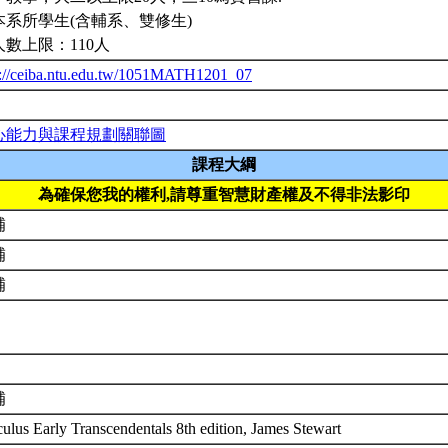
本系所學生(含輔系、雙修生)
人數上限：110人
p://ceiba.ntu.edu.tw/1051MATH1201_07
心能力與課程規劃關聯圖
課程大綱
為確保您我的權利,請尊重智慧財產權及不得非法影印
補
補
補
補
culus Early Transcendentals 8th edition, James Stewart