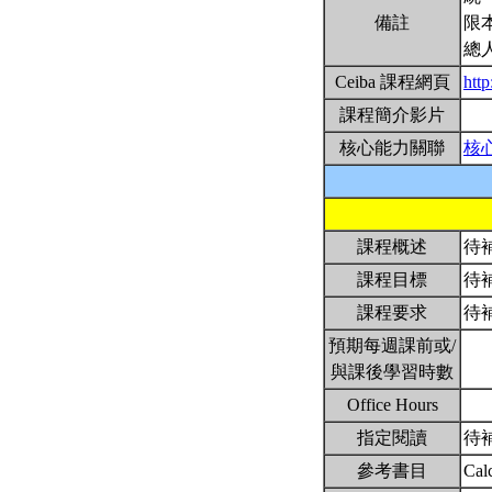
備註
限
總
Ceiba 課程網頁
htt
課程簡介影片
核心能力關聯
核
課程概述
待
課程目標
待
課程要求
待
預期每週課前或/
與課後學習時數
Office Hours
指定閱讀
待
參考書目
Cal