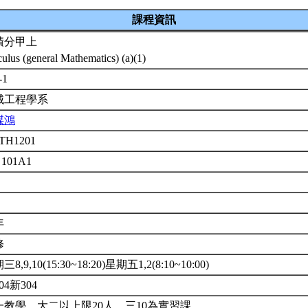
課程資訊
積分甲上
culus (general Mathematics) (a)(1)
-1
械工程學系
謀鴻
TH1201
 101A1
年
修
8,9,10(15:30~18:20)星期五1,2(8:10~10:00)
04新304
一教學，大二以上限20人，三10為實習課.