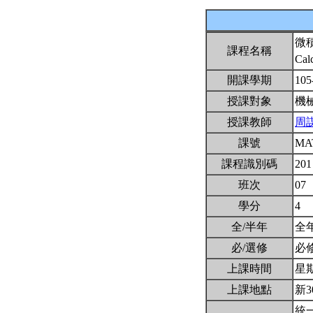
微
課程名稱
Cal
開課學期
105
授課對象
機
授課教師
周
課號
MA
課程識別碼
201
班次
07
學分
4
全/半年
全
必/選修
必
上課時間
星期三
上課地點
新3
統