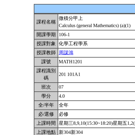
微積分甲上
課程名稱
Calculus (general Mathematics) (a)(1)
開課學期
106-1
授課對象
化學工程學系
授課教師
周謀鴻
課號
MATH1201
課程識別
201 101A1
碼
班次
07
學分
4.0
全/半年
全年
必/選修
必修
上課時間
星期三8,9,10(15:30~18:20)星期五1,2(8
上課地點
新304新304