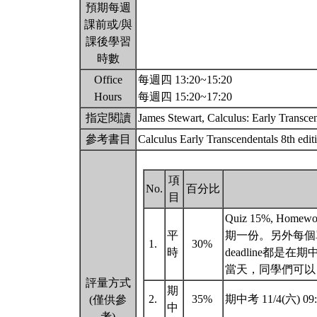
預期每週
課前或/與
課後學習
時數
Office
每週四 13:20~15:20
Hours
每週四 15:20~17:20
指定閱讀
James Stewart, Calculus: Early Transcen
參考書目
Calculus Early Transcendentals 8th edi
項
No.
百分比
目
Quiz 15%, Ho
平
期一份。另外每個
1.
30%
時
deadline都是
當天，同學們可
評量方式
期
2.
35%
期中考 11/4(六) 09
(僅供參
中
考)