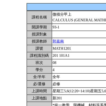
微積分甲上
課程名稱
CALCULUS (GENERAL MATHEM
開課學期
93-1
授課對象
授課教師
郭嘉南
課號
MATH1201
課程識別碼
201 101A1
班次
08
學分
4
全/半年
全年
必/選修
必修
上課時間
星期三5,6(12:20~14:10)星期五5,6(
上課地點
新201
*統一教學。限機械、材料等系學