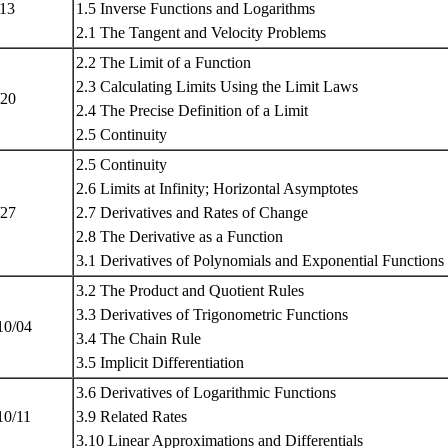
/13
1.5 Inverse Functions and Logarithms
2.1 The Tangent and Velocity Problems
2.2 The Limit of a Function
2.3 Calculating Limits Using the Limit Laws
/20
2.4 The Precise Definition of a Limit
2.5 Continuity
2.5 Continuity
2.6 Limits at Infinity; Horizontal Asymptotes
/27
2.7 Derivatives and Rates of Change
2.8 The Derivative as a Function
3.1 Derivatives of Polynomials and Exponential Functions
3.2 The Product and Quotient Rules
3.3 Derivatives of Trigonometric Functions
10/04
3.4 The Chain Rule
3.5 Implicit Differentiation
3.6 Derivatives of Logarithmic Functions
10/11
3.9 Related Rates
3.10 Linear Approximations and Differentials