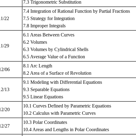
7.3 Trigonometric Substitution
7.4 Integration of Rational Function by Partial Fractions
11/22
7.5 Strategy for Integration
7.8 Improper Integrals
6.1 Areas Between Curves
6.2 Volumes
11/29
6.3 Volumes by Cylindrical Shells
6.5 Average Value of a Function
8.1 Arc Length
12/06
8.2 Area of a Surface of Revolution
9.1 Modeling with Differential Equations
12/13
9.3 Separable Equations
9.5 Linear Equations
10.1 Curves Defined by Parametric Equations
12/20
10.2 Calculus with Parametric Curves
10.3 Polar Coordinates
12/27
10.4 Areas and Lengths in Polar Coordinates