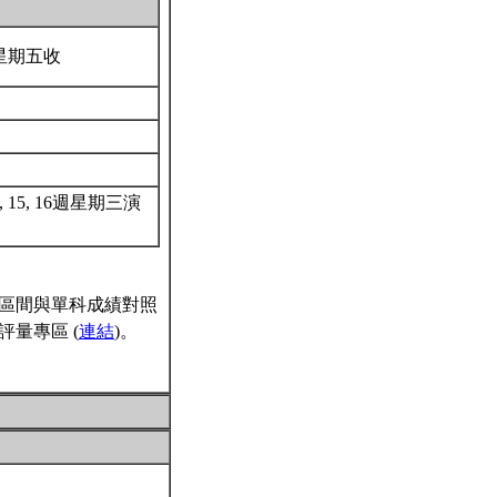
星期五收
3, 15, 16週星期三演
區間與單科成績對照
量專區 (
連結
)。