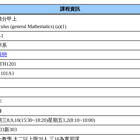
課程資訊
積分甲上
culus (general Mathematics) (a)(1)
-1
學系
秀戀
TH1201
 101A1
年
修
8,9,10(15:30~18:20)星期五1,2(8:10~10:00)
03新303
教學.大二以上限20人.三10為實習課.