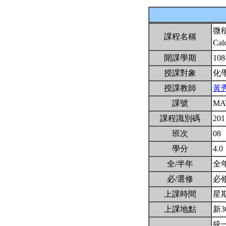
微
課程名稱
Cal
開課學期
108
授課對象
化
授課教師
黃
課號
MA
課程識別碼
201
班次
08
學分
4.0
全/半年
全
必/選修
必
上課時間
星期三
上課地點
新3
統一