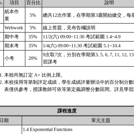
o.
項目
百分比
說明
紙本作
.
5%
總共12次作業，在學期第3週開始繳交，每
業
.
Webwork
5%
線上答題，見布告欄說明
.
期中考
35%
11/2(六) 09:00~11:30 考試範圍 1.4~4.9
.
期末考
35%
1/4(六) 09:00~11:30 考試範圍 5.1~10.4
9次取7次，分別在學期第3, 5, 6, 7, 11, 12, 1
.
小考
20%
習課考
本校尚無訂定 A+ 比例上限。
本校採用等第制評定成績，學生成績評量辦法中的百分制分數
表僅供參考，授課教師可依等第定義調整分數區間。詳見學習評
課程進度
日期
單元主題
1.4 Exponential Functions