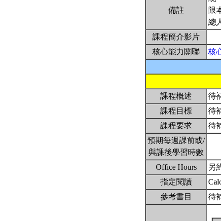
備註
限
總
課程簡介影片
核心能力關聯
核
課程概述
待
課程目標
待
課程要求
待
預期每週課前或/
與課後學習時數
Office Hours
另約
指定閱讀
Cal
參考書目
待