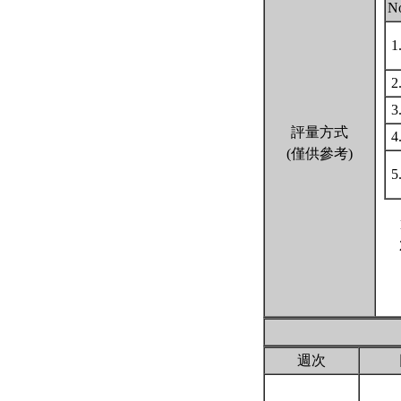
N
1
2
3
評量方式
4
(僅供參考)
5
週次