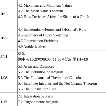
4.1 Maximum and Minimum Values
4.2 The Mean Value Theorem
10/18
4.3 How Derivates Affect the Shape of a Graph
4.4 Indeterminate Forms and l'Hospital's Rule
4.5 Summary of Curve Sketching
10/25
4.7 Optimization Problems
4.9 Antiderivatives
複習
11/01
期中考11/2(六)09:00~11:30考試範圍1.4~4.9
5.1 Areas and Distances
5.2 The Definition of Integrals
11/08
5.3 The Fundamental Theorem of Calculus
5.4 Indefinite Integrals and the Net Change Theorem
5.5 The Substitution Rule
7.1 Integration by Parts
11/15
7.2 Trigonometric Integrals