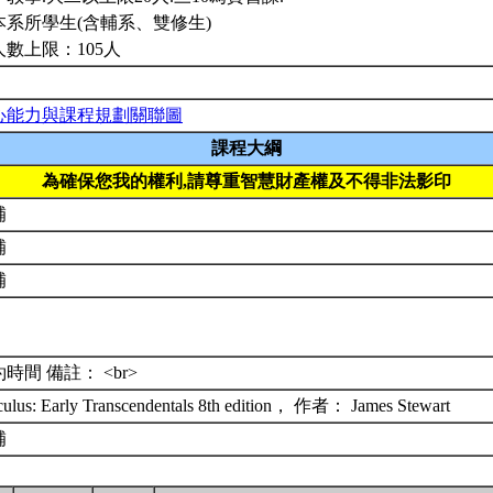
本系所學生(含輔系、雙修生)
人數上限：105人
心能力與課程規劃關聯圖
課程大綱
為確保您我的權利,請尊重智慧財產權及不得非法影印
補
補
補
時間 備註： <br>
culus: Early Transcendentals 8th edition， 作者： James Stewart
補