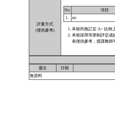
No.
項目
1.
no
評量方式
本校尚無訂定 A+ 比例
(僅供參考)
本校採用等第制評定成
表僅供參考，授課教師
週次
日期
無資料