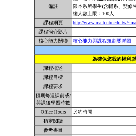
備註
限本系所學生(含輔系、雙修生
總人數上限：100人
課程網頁
http://www.math.ntu.edu.tw/~ma
課程簡介影片
核心能力關聯
核心能力與課程規劃關聯圖
為確保您我的權利,
課程概述
課程目標
課程要求
預期每週課前或/
與課後學習時數
Office Hours
另約時間
指定閱讀
參考書目