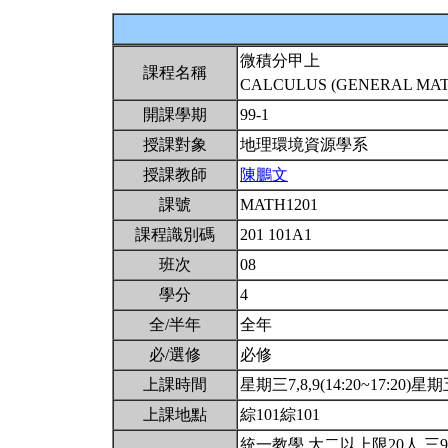
微積分甲上
課程名稱
CALCULUS (GENERAL MATH
開課學期
99-1
授課對象
地理環境資源學系
授課教師
陳鵬文
課號
MATH1201
課程識別碼
201 101A1
班次
08
學分
4
全/半年
全年
必/選修
必修
上課時間
星期三7,8,9(14:20~17:20)星期五
上課地點
綜101綜101
統一教學.大二以上限20人.三