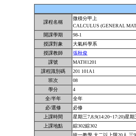
微積分甲上
課程名稱
CALCULUS (GENERAL MATH
開課學期
98-1
授課對象
大氣科學系
授課教師
張秋俊
課號
MATH1201
課程識別碼
201 101A1
班次
08
學分
4
全/半年
全年
必/選修
必修
上課時間
星期三7,8,9(14:20~17:20)星期五
上課地點
綜302綜302
統一教學.大二以上限20人.三