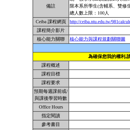
備註
限本系所學生(含輔系、雙修生
總人數上限：100人
Ceiba 課程網頁
http://ceiba.ntu.edu.tw/981calcu
課程簡介影片
核心能力關聯
核心能力與課程規劃關聯圖
為確保您我的權利,
課程概述
課程目標
課程要求
預期每週課前或/
與課後學習時數
Office Hours
指定閱讀
參考書目