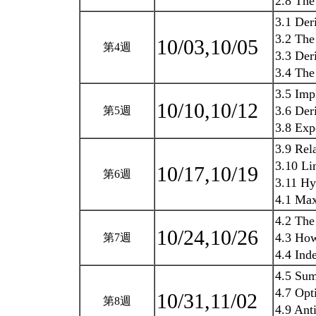
2.8 The
3.1 Der
3.2 The
10/03,10/05
第4週
3.3 Der
3.4 The
3.5 Impl
10/10,10/12
3.6 Der
第5週
3.8 Exp
3.9 Rel
3.10 Li
10/17,10/19
第6週
3.11 Hy
4.1 Ma
4.2 Th
10/24,10/26
4.3 How
第7週
4.4 Ind
4.5 Sum
4.7 Opt
10/31,11/02
第8週
4.9 Ant