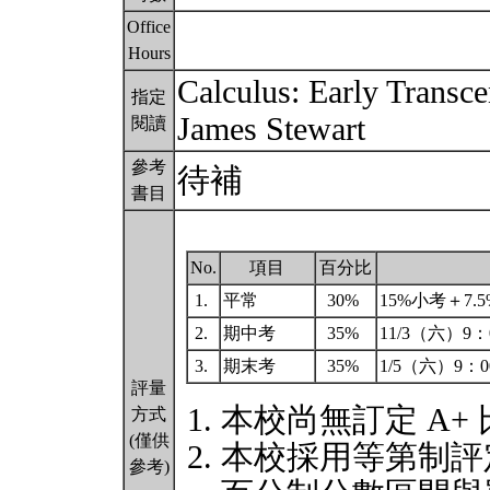
Office
Hours
Calculus: Early Trans
指定
James Stewart
閱讀
參考
待補
書目
No.
項目
百分比
1.
平常
30%
15%小考＋7.5
2.
期中考
35%
11/3（六）9：
3.
期末考
35%
1/5（六）9：0
評量
本校尚無訂定 A+
方式
(僅供
本校採用等第制評
參考)