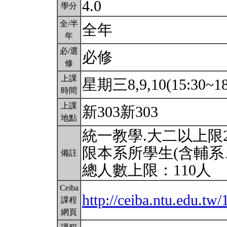
4.0
學分
全/半
全年
年
必/選
必修
修
上課
星期三8,9,10(15:30~18
時間
上課
新303新303
地點
統一教學.大二以上限2
限本系所學生(含輔系
備註
總人數上限：110人
Ceiba
http://ceiba.ntu.edu.
課程
網頁