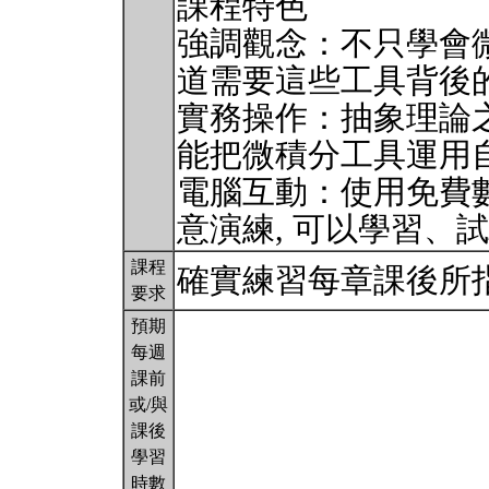
課程特色
強調觀念：不只學會微
道需要這些工具背後
實務操作：抽象理論之
能把微積分工具運用
電腦互動：使用免費數學軟
意演練, 可以學習、
課程
確實練習每章課後所
要求
預期
每週
課前
或/與
課後
學習
時數