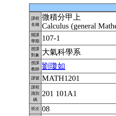
微積分甲上
課程
Calculus (general Math
名稱
開課
107-1
學期
授課
大氣科學系
對象
授課
劉瓊如
教師
MATH1201
課號
課程
201 101A1
識別
碼
08
班次