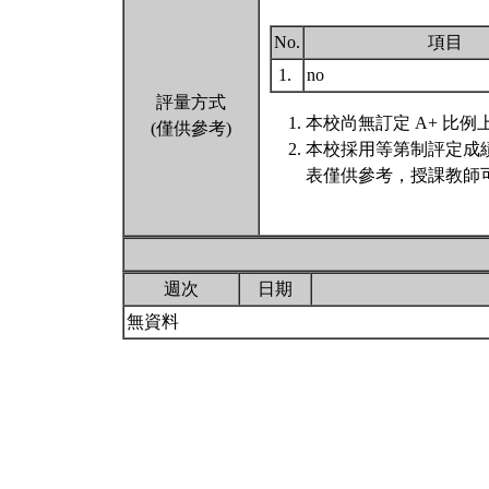
No.
項目
1.
no
評量方式
本校尚無訂定 A+ 比例
(僅供參考)
本校採用等第制評定成
表僅供參考，授課教師
週次
日期
無資料