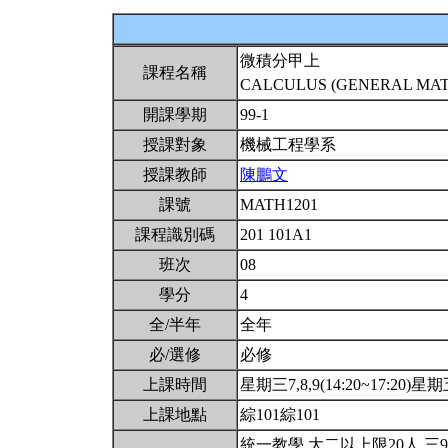
微積分甲上
課程名稱
CALCULUS (GENERAL MATH
開課學期
99-1
授課對象
機械工程學系
授課教師
陳鵬文
課號
MATH1201
課程識別碼
201 101A1
班次
08
學分
4
全/半年
全年
必/選修
必修
上課時間
星期三7,8,9(14:20~17:20)星期五
上課地點
綜101綜101
統一教學.大二以上限20人.三