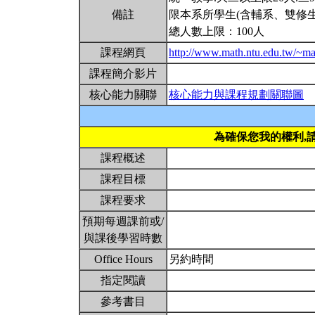
備註
限本系所學生(含輔系、雙修生
總人數上限：100人
課程網頁
http://www.math.ntu.edu.tw/~ma
課程簡介影片
核心能力關聯
核心能力與課程規劃關聯圖
為確保您我的權利,
課程概述
課程目標
課程要求
預期每週課前或/
與課後學習時數
Office Hours
另約時間
指定閱讀
參考書目