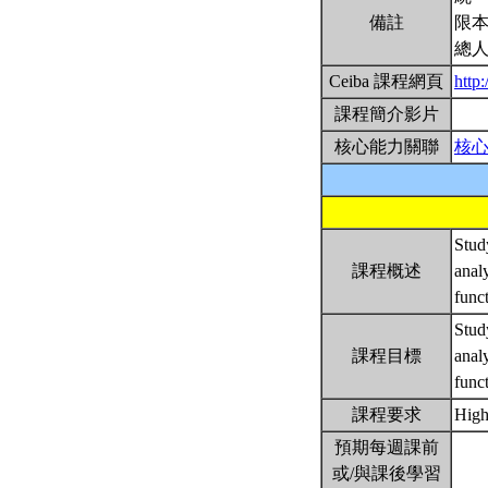
備註
限本
總人
Ceiba 課程網頁
http
課程簡介影片
核心能力關聯
核
Study
課程概述
anal
func
Study
課程目標
anal
func
課程要求
High
預期每週課前
或/與課後學習