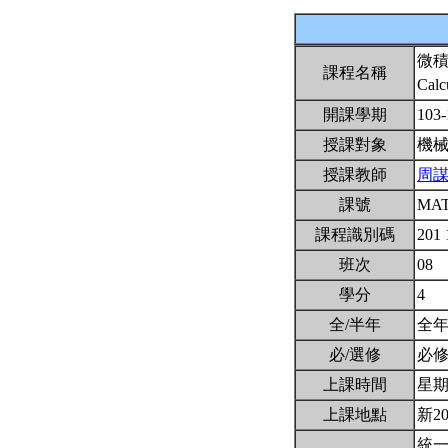
微
課程名稱
Calc
開課學期
103
授課對象
機
授課教師
周
課號
MAT
課程識別碼
201
班次
08
學分
4
全/半年
全
必/選修
必
上課時間
星期三
上課地點
新2
統一