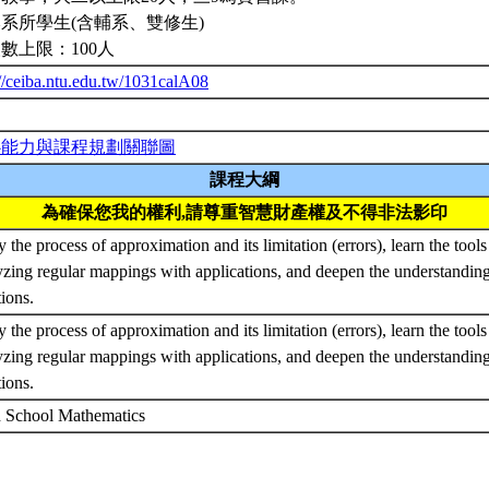
系所學生(含輔系、雙修生)
數上限：100人
://ceiba.ntu.edu.tw/1031calA08
心能力與課程規劃關聯圖
課程大綱
為確保您我的權利,請尊重智慧財產權及不得非法影印
 the process of approximation and its limitation (errors), learn the tool
yzing regular mappings with applications, and deepen the understandin
tions.
 the process of approximation and its limitation (errors), learn the tool
yzing regular mappings with applications, and deepen the understandin
tions.
 School Mathematics