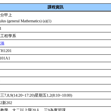
課程資訊
積分甲上
ulus (general Mathematics) (a)(1)
-1
械工程學系
謀鴻
H1201
 101A1
年
修
7,8,9(14:20~17:20)星期五1,2(8:10~10:00)
02新202
教學，大二以上限20人，三9為實習課。