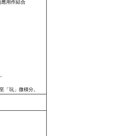
的應用作結合
因。
驗乃至「玩」微積分。