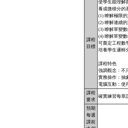
使學生能理解
養成微積分的
(1) 瞭解極
(2) 瞭解連
(3) 瞭解單
(4) 瞭解單
課程
可奠定工程數
目標
培養學生邏輯
課程特色
強調觀念：不
實務操作：抽
電腦互動：使用
課程
確實練習每章
要求
預期
每週
課前