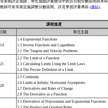
等第制評定成績，學生成績評量辦法中的百分制分數區間與單科
教師可依等第定義調整分數區間。詳見學習評量專區 (
連結
)。
課程進度
日期
單元主題
1.4 Exponential Functions
/14
1.5 Inverse Functions and Logarithms
2.1 The Tangent and Velocity Problems
2.2 The Limit of a Function
/21
2.3 Calculating Limits Using the Limit Laws
2.4 The Precise Definition of a Limit
2.5 Continuity
2.6 Limits at Infinity; Horizontal Asymptotes
/28
2.7 Derivatives and Rates of Change
2.8 The Derivative as a Function
3.1 Derivatives of Polynomials and Exponential Functions
3.2 The Product and Quotient Rules