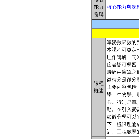
能力
核心能力與課
關聯
單變數函數的
本課程可奠定
理作講解，同
度者皆可學習
時經由演算之
微積分是微分
課程
主要內容包括
概述
學、生物學、
具。特別是電
動。在引入變
如微分學可以
下，極限理論
計、工程數學