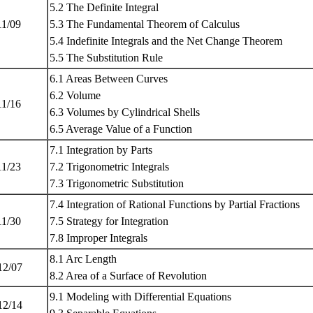
5.2 The Definite Integral
11/09
5.3 The Fundamental Theorem of Calculus
5.4 Indefinite Integrals and the Net Change Theorem
5.5 The Substitution Rule
6.1 Areas Between Curves
6.2 Volume
11/16
6.3 Volumes by Cylindrical Shells
6.5 Average Value of a Function
7.1 Integration by Parts
11/23
7.2 Trigonometric Integrals
7.3 Trigonometric Substitution
7.4 Integration of Rational Functions by Partial Fractions
11/30
7.5 Strategy for Integration
7.8 Improper Integrals
8.1 Arc Length
12/07
8.2 Area of a Surface of Revolution
9.1 Modeling with Differential Equations
12/14