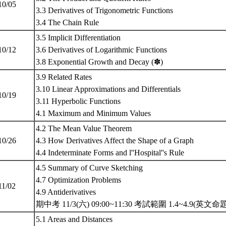
10/05
3.3 Derivatives of Trigonometric Functions
3.4 The Chain Rule
3.5 Implicit Differentiation
10/12
3.6 Derivatives of Logarithmic Functions
3.8 Exponential Growth and Decay (✽)
3.9 Related Rates
3.10 Linear Approximations and Differentials
10/19
3.11 Hyperbolic Functions
4.1 Maximum and Minimum Values
4.2 The Mean Value Theorem
10/26
4.3 How Derivatives Affect the Shape of a Graph
4.4 Indeterminate Forms and l''Hospital''s Rule
4.5 Summary of Curve Sketching
4.7 Optimization Problems
11/02
4.9 Antiderivatives
期中考 11/3(六) 09:00~11:30 考試範圍 1.4~4.9(英文命
5.1 Areas and Distances