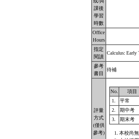
或/與
課後
學習
時數
Office
Hours
指定
Calculus: Earl
閱讀
參考
待補
書目
No.
項目
1.
平常
2.
期中考
評量
方式
3.
期末考
(僅供
參考)
本校尚無