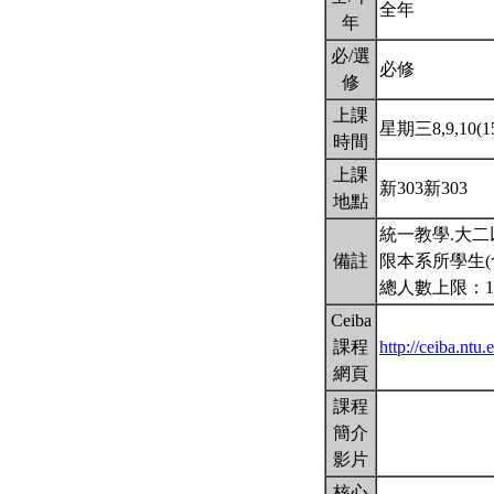
全年
年
必/選
必修
修
上課
星期三8,9,10(15
時間
上課
新303新303
地點
統一教學.大二以
備註
限本系所學生(
總人數上限：1
Ceiba
課程
http://ceiba.n
網頁
課程
簡介
影片
核心