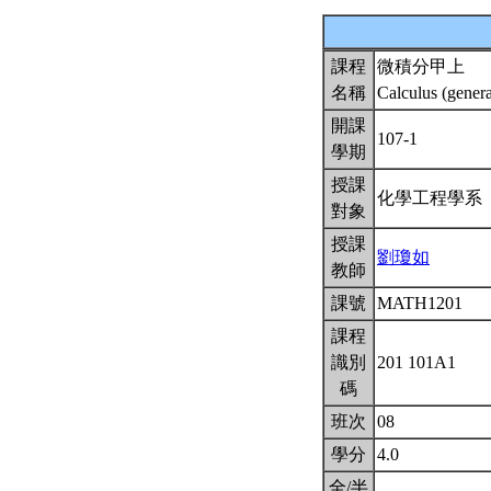
課程
微積分甲上
名稱
Calculus (gener
開課
107-1
學期
授課
化學工程學系
對象
授課
劉瓊如
教師
課號
MATH1201
課程
識別
201 101A1
碼
班次
08
學分
4.0
全/半