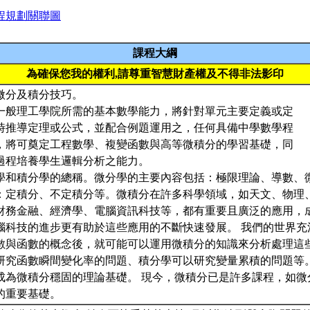
程規劃關聯圖
課程大綱
為確保您我的權利,請尊重智慧財產權及不得非法影印
微分及積分技巧。
一般理工學院所需的基本數學能力，將針對單元主要定義或定
時推導定理或公式，並配合例題運用之，任何具備中學數學程
，將可奠定工程數學、複變函數與高等微積分的學習基礎，同
過程培養學生邏輯分析之能力。
學和積分學的總稱。微分學的主要內容包括：極限理論、導數、
：定積分、不定積分等。微積分在許多科學領域，如天文、物理
財務金融、經濟學、電腦資訊科技等，都有重要且廣泛的應用，
腦科技的進步更有助於這些應用的不斷快速發展。 我們的世界充
數與函數的概念後，就可能可以運用微積分的知識來分析處理這
研究函數瞬間變化率的問題、積分學可以研究變量累積的問題等
成為微積分穩固的理論基礎。 現今，微積分已是許多課程，如微
的重要基礎。