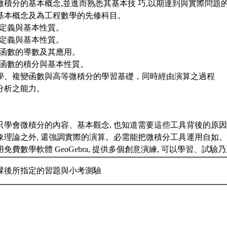
微積分的基本概念,並進而熟悉其基本技 巧,以期達到與實際問題
基本概念及為工程數學的先修科目。
限的定義與基本性質。
續的定義與基本性質。
變數函數的導數及其應用。
變數函數的積分與基本性質。
學、複變函數與高等微積分的學習基礎，同時經由演算之過程
分析之能力。
只學會微積分的內容、基本觀念, 也知道需要這些工具背後的原
象理論之外, 還強調實際的演算。必需能把微積分工具運用自如。
免費數學軟體 GeoGebra, 提供多個創意演練, 可以學習、試
課後所指定的習題與小考測驗