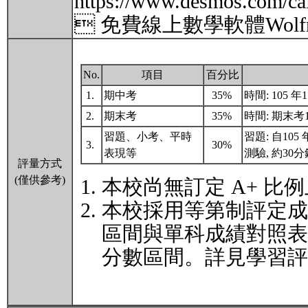
https://www.desmos.com/cal
 免費線上數學軟體Wolfram Al
No.
項目
百分比
1.
期中考
35%
時間: 105 年1
2.
期末考
35%
時間: 期末考1/
習題、小考、平時
習題: 自105 年
3.
30%
表現等
測驗, 約30分
評量方式
(僅供參考)
本校尚無訂定 A+ 比
本校採用等第制評定成
區間與單科成績對照表
分數區間。詳見學習評量