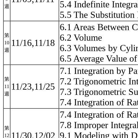
5.4 Indefinite Integ
週
5.5 The Substitutio
6.1 Areas Between C
6.2 Volume
第
11/16,11/18
10
6.3 Volumes by Cylin
週
6.5 Average Value o
7.1 Integration by Pa
7.2 Trigonometric In
第
11/23,11/25
11
7.3 Trigonometric Su
週
7.4 Integration of Ra
7.4 Integration of Ra
7.8 Improper Integra
第
11/30,12/02
9.1 Modeling with Di
12