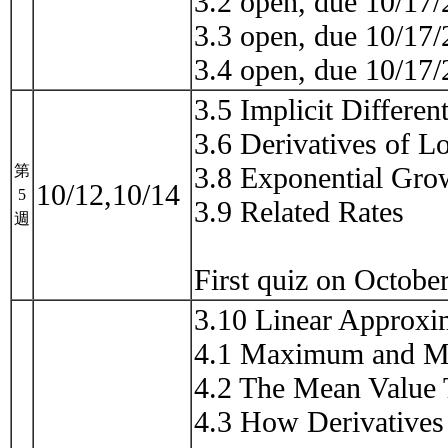
3.2 open, due 10/17
3.3 open, due 10/17
3.4 open, due 10/17
3.5 Implicit Different
3.6 Derivatives of L
3.8 Exponential Gro
第
10/12,10/14
5
3.9 Related Rates
週
First quiz on Octobe
3.10 Linear Approxim
4.1 Maximum and M
4.2 The Mean Value
4.3 How Derivatives 