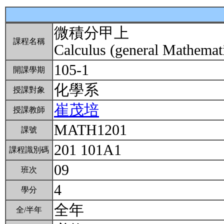
微積分甲上
課程名稱
Calculus (general Mathemati
105-1
開課學期
化學系
授課對象
崔茂培
授課教師
MATH1201
課號
201 101A1
課程識別碼
09
班次
4
學分
全年
全/半年