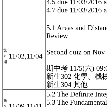
4.5 due 11/03/2016 
4.7 due 11/03/2016 
5.1 Areas and Distan
Review
Second quiz on Nov 
第
11/02,11/04
8
週
期中考 11/5(六) 09
新生302 化學、機
新生304 其他
5.2 The Definite Inte
5.3 The Fundamental
第
11/09,11/11
9