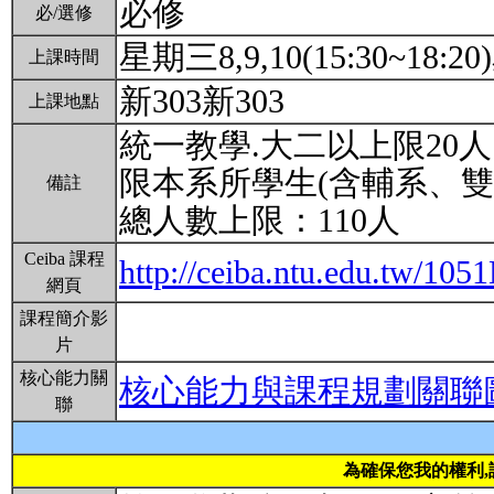
必修
必/選修
星期三8,9,10(15:30~18:20
上課時間
新303新303
上課地點
統一教學.大二以上限20人.
限本系所學生(含輔系、雙
備註
總人數上限：110人
Ceiba 課程
http://ceiba.ntu.edu.tw/1
網頁
課程簡介影
片
核心能力關
核心能力與課程規劃關聯
聯
為確保您我的權利