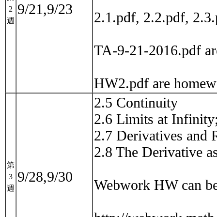
9/21,9/23
2
2.1.pdf, 2.2.pdf, 2.3
週
TA-9-21-2016.pdf ar
HW2.pdf are home
2.5 Continuity
2.6 Limits at Infinit
2.7 Derivatives and 
2.8 The Derivative a
第
9/28,9/30
3
Webwork HW can be 
週