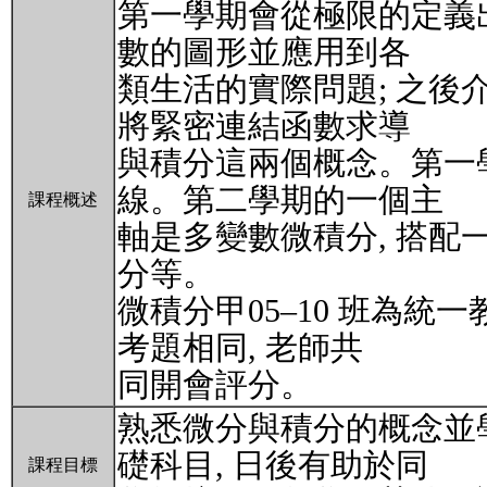
第一學期會從極限的定義出
數的圖形並應用到各
類生活的實際問題; 之後
將緊密連結函數求導
與積分這兩個概念。第一
線。第二學期的一個主
課程概述
軸是多變數微積分, 搭
分等。
微積分甲05–10 班為統
考題相同, 老師共
同開會評分。
熟悉微分與積分的概念並
礎科目, 日後有助於同
課程目標