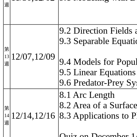
週
9.2 Direction Fields
9.3 Separable Equati
第
12/07,12/09
13
9.4 Models for Popu
週
9.5 Linear Equations
9.6 Predator-Prey 
8.1 Arc Length
8.2 Area of a Surfac
第
12/14,12/16
8.3 Applications to 
14
週
Quiz on December 