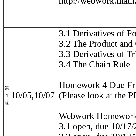
http://webwork.mat
3.1 Derivatives of P
3.2 The Product and 
3.3 Derivatives of T
3.4 The Chain Rule
Homework 4 Due Frid
第
10/05,10/07
(Please look at the 
4
週
Webwork Homewor
3.1 open, due 10/17