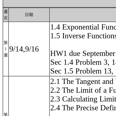
週
日期
次
1.4 Exponential Func
1.5 Inverse Function
第
9/14,9/16
1
HW1 due September
週
Sec 1.4 Problem 3, 1
Sec 1.5 Problem 13,
2.1 The Tangent and
2.2 The Limit of a F
2.3 Calculating Limi
2.4 The Precise Defin
第