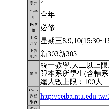
4
學分
全/半
全年
年
必/選
必修
修
上課
星期三8,9,10(15:30~1
時間
上課
新303新303
地點
統一教學.大二以上限2
限本系所學生(含輔系
備註
總人數上限：100人
Ceiba
http://ceiba.ntu.edu
課程
網頁