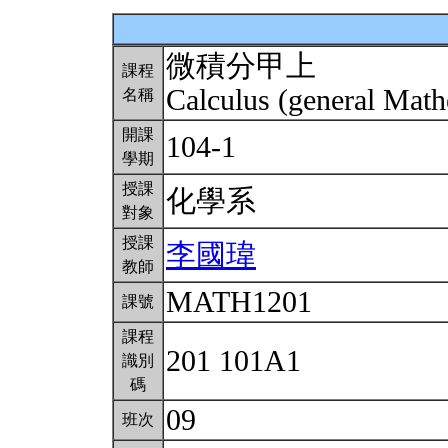
微積分甲上
課程
Calculus (general Math
名稱
開課
104-1
學期
授課
化學系
對象
授課
李國瑋
教師
MATH1201
課號
課程
201 101A1
識別
碼
09
班次