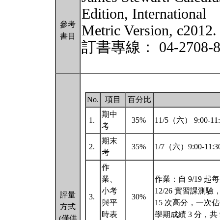
Edition, International
參考
Metric Version, c
書目
訂書專線： 04-2708-87
No.
項目
百分比
期中
1.
35%
11/5（六） 9:00-
考
期末
2.
35%
1/7（六）9:00-11:
考
作
業、
作業：自 9/19 起每周
小考
12/26 實習課測
評量
3.
30%
與平
15 次高分，一次佔學
方式
時表
學期成績 3 分，共 
(僅供