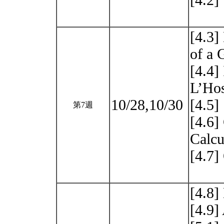
[4.2]
[4.3]
of a 
[4.4]
L’Hos
10/28,10/30
[4.5]
第7週
[4.6]
Calc
[4.7]
[4.8
[4.9]