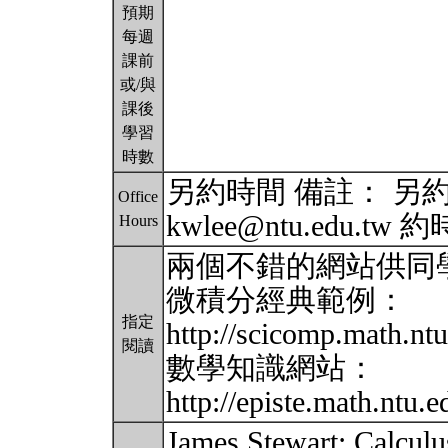
預期
每週
課前
或/與
課後
學習
時數
另約時間 備註： 另約時
Office
kwlee@ntu.edu.tw
Hours
兩個不錯的網站供同
微積分經典範例：
指定
http://scicomp.math.ntu
閱讀
數學知識網站：
http://episte.math.ntu.
James Stewart: Calculu