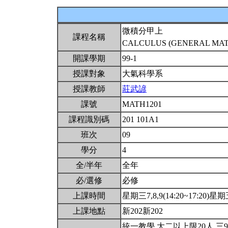
微積分甲上
課程名稱
CALCULUS (GENERAL MATH
開課學期
99-1
授課對象
大氣科學系
授課教師
莊武諺
課號
MATH1201
課程識別碼
201 101A1
班次
09
學分
4
全/半年
全年
必/選修
必修
上課時間
星期三7,8,9(14:20~17:20)星期五
上課地點
新202新202
統一教學.大二以上限20人.三