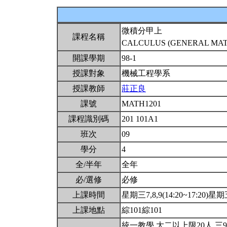
微積分甲上
課程名稱
CALCULUS (GENERAL MATH
開課學期
98-1
授課對象
機械工程學系
授課教師
莊正良
課號
MATH1201
課程識別碼
201 101A1
班次
09
學分
4
全/半年
全年
必/選修
必修
上課時間
星期三7,8,9(14:20~17:20)星期五
上課地點
綜101綜101
統一教學.大二以上限20人.三